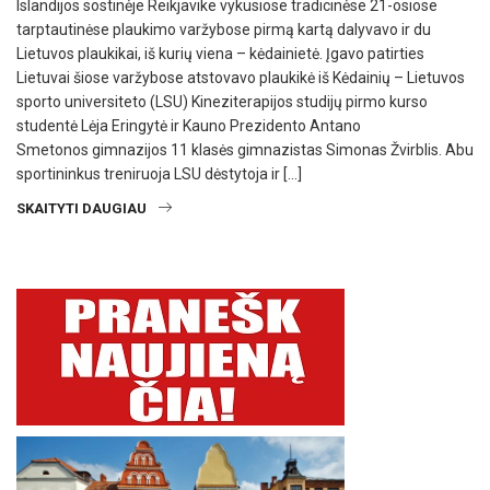
Islandijos sostinėje Reikjavike vykusiose tradicinėse 21-osiose
tarptautinėse plaukimo varžybose pirmą kartą dalyvavo ir du
Lietuvos plaukikai, iš kurių viena – kėdainietė. Įgavo patirties
Lietuvai šiose varžybose atstovavo plaukikė iš Kėdainių – Lietuvos
sporto universiteto (LSU) Kineziterapijos studijų pirmo kurso
studentė Lėja Eringytė ir Kauno Prezidento Antano
Smetonos gimnazijos 11 klasės gimnazistas Simonas Žvirblis. Abu
sportininkus treniruoja LSU dėstytoja ir […]
SKAITYTI DAUGIAU