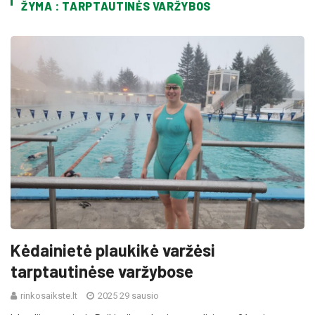
ŽYMA : TARPTAUTINĖS VARŽYBOS
Kėdainietė plaukikė varžėsi
tarptautinėse varžybose
rinkosaikste.lt
2025 29 sausio