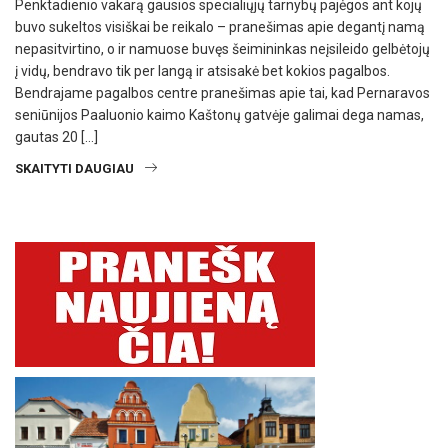
Penktadienio vakarą gausios specialiųjų tarnybų pajėgos ant kojų
buvo sukeltos visiškai be reikalo – pranešimas apie degantį namą
nepasitvirtino, o ir namuose buvęs šeimininkas neįsileido gelbėtojų
į vidų, bendravo tik per langą ir atsisakė bet kokios pagalbos.
Bendrajame pagalbos centre pranešimas apie tai, kad Pernaravos
seniūnijos Paaluonio kaimo Kaštonų gatvėje galimai dega namas,
gautas 20 […]
SKAITYTI DAUGIAU