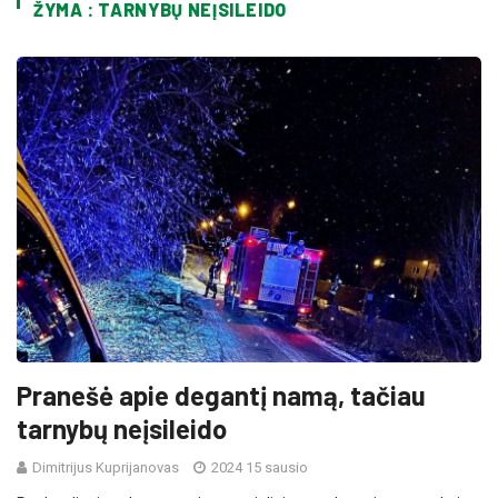
ŽYMA : TARNYBŲ NEĮSILEIDO
Pranešė apie degantį namą, tačiau
tarnybų neįsileido
Dimitrijus Kuprijanovas
2024 15 sausio