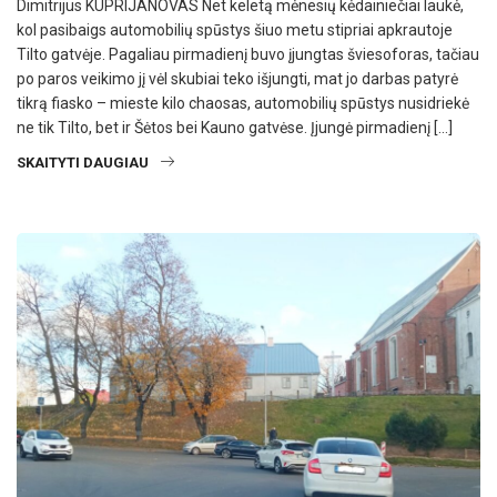
Dimitrijus KUPRIJANOVAS Net keletą mėnesių kėdainiečiai laukė,
kol pasibaigs automobilių spūstys šiuo metu stipriai apkrautoje
Tilto gatvėje. Pagaliau pirmadienį buvo įjungtas šviesoforas, tačiau
po paros veikimo jį vėl skubiai teko išjungti, mat jo darbas patyrė
tikrą fiasko – mieste kilo chaosas, automobilių spūstys nusidriekė
ne tik Tilto, bet ir Šėtos bei Kauno gatvėse. Įjungė pirmadienį […]
SKAITYTI DAUGIAU