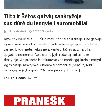
Tilto ir Šėtos gatvių sankryžoje
susidūrė du lengvieji automobiliai
rinkosaikste.lt
2022 25 spalio
www.rinkosaikste.lt Šiuo metu stipriai apkrautoje Tilto gatvėje
įvyko eismo įvykis, kurio metu susidūrė du lengvieji automobiliai.
Laimei, įvykio metu niekas nenukentėjo, tačiau automobiliai
apgadinti nemenkai. Apie eismo įvykį redakciją informavo
skaitytojai. Jie pranešė ir atsiuntė vaizdo medžiagą, kurioje matyti,
jog minėtoje sankryžoje susidūrė automobiliai „Seat“ ir „Audi“.
Eismo įvykis įvyko spalio 23-iosios popietę. Tuomet […]
SKAITYTI DAUGIAU