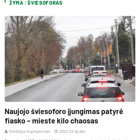
ŽYMA : ŠVIESOFORAS
Naujojo šviesoforo įjungimas patyrė
fiasko – mieste kilo chaosas
Dimitrijus Kuprijanovas
2022 29 spalio