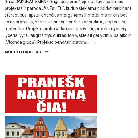
Rasa JAKUBAUSKIENĖ Rugpjūčio pradžioje startavo socialinis
projektas ir paroda „Aš Esu Tu“, kuriuo siekiama prisidėti naikinant
stereotipus, apsunkinančius mergaitėms ir moterims rinktis bet
kokią profesiją, nerizikuojant susidurti su spaudimu, jog tai – ne
moteriška. Projekto ambasadoriais tapo įvairių profesinių sričių
lyderiai vyrai, auginantys dukras. Idėją, skleisti gerą žinią, palaiko ir
„Vikonda grupė“. Projekto bendrainiciatorė – […]
SKAITYTI DAUGIAU