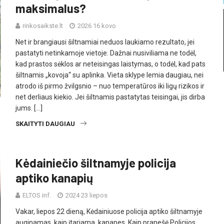
maksimalus?
rinkosaikste.lt
2026 16 kovo
Net ir brangiausi šiltnamiai neduos laukiamo rezultato, jei
pastatyti netinkamoje vietoje. Dažnai nusiviliama ne todėl,
kad prastos sėklos ar neteisingas laistymas, o todėl, kad pats
šiltnamis „kovoja“ su aplinka. Vieta sklype lemia daugiau, nei
atrodo iš pirmo žvilgsnio – nuo temperatūros iki ligų rizikos ir
net derliaus kiekio. Jei šiltnamis pastatytas teisingai, jis dirba
jums. […]
SKAITYTI DAUGIAU
Kėdainiečio šiltnamyje policija
aptiko kanapių
ELTOS inf.
2024 23 liepos
Vakar, liepos 22 dieną, Kėdainiuose policija aptiko šiltnamyje
auginamas, kaip įtariama, kanapes. Kaip pranešė Policijos