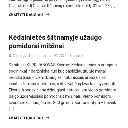
Gaisras naktį Gaisras Kėdainių rajone kilo naktį. 02 val. 23 […]
SKAITYTI DAUGIAU
Kėdainietės šiltnamyje užaugo
pomidorai milžinai
Dimitrijus Kuprijanovas
2021 13 spalio
Dimitrijus KUPRIJANOVAS Kasmet Kėdainių miesto ar rajono
sodininkai ir daržininkai turi kuo pasidžiaugti. Šie metai
neišskirtiniai – vieni džiaugiasi milžiniškais arbūzais, kiti
keistos formos morkomis, o štai Babėnų kvartale gyvenanti
Elvyra Urbonavičienė džiaugiasi ir stebisi ant vieno pomidoro
daigo užderėjusiais pomidorais milžinais. Vieno pomidoro
svoris siekia daugiau nei 800 gramų. Kur tai matyta – beveik
[…]
SKAITYTI DAUGIAU