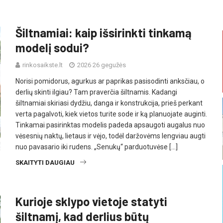
Šiltnamiai: kaip išsirinkti tinkamą
modelį sodui?
rinkosaikste.lt
2026 26 gegužės
Norisi pomidorus, agurkus ar paprikas pasisodinti anksčiau, o
derlių skinti ilgiau? Tam praverčia šiltnamis. Kadangi
šiltnamiai skiriasi dydžiu, danga ir konstrukcija, prieš perkant
verta pagalvoti, kiek vietos turite sode ir ką planuojate auginti.
Tinkamai pasirinktas modelis padeda apsaugoti augalus nuo
vėsesnių naktų, lietaus ir vėjo, todėl daržovėms lengviau augti
nuo pavasario iki rudens. „Senukų“ parduotuvėse […]
SKAITYTI DAUGIAU
Kurioje sklypo vietoje statyti
šiltnamį, kad derlius būtų