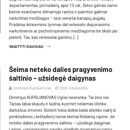
departamentas, pirmadienį, apie 13 val., Šėtos gatvės namo
kieme esančiame šiltnamyje rastos ir paimtos galimai
narkotinės medžiagos – šeši vienetai kanapių augalų.
Pradėtas ikiteisminis tyrimas dėl neteisėto disponavimo
narkotinėmis ar psichotropinėmis medžiagomis be tikslo jas
platinti. Tas, kas neteisėtai gamino, […]
SKAITYTI DAUGIAU
Šeima neteko dalies pragyvenimo
šaltinio – užsidegė daigynas
Dimitrijus Kuprijanovas
2022 4 balandžio
Dimitrijus KUPRIJANOVAS Ugnis nesirenka. Tai žino visi.
Tačiau labai skaudu ir liūdna, kuomet nelaimės ištinka
darbščius žmones. Būtent tokia didelė bėda atsitiko naktį iš
penktadienio į šeštadienį vienai šeimai Kėdainių rajone. Jie
neteko dalies pragyvenimo šaltinio – užsidegė daigynas.
Laimei, ugniagesiams pavyko išgelbėti gyvenamąjį namą.