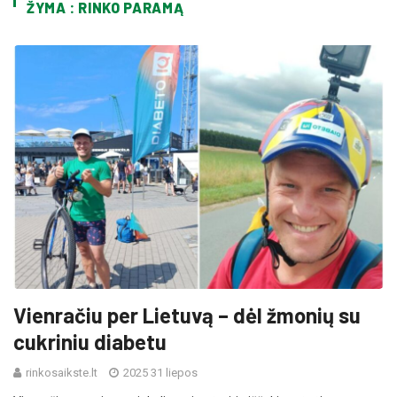
ŽYMA : RINKO PARAMĄ
Vienračiu per Lietuvą – dėl žmonių su
cukriniu diabetu
rinkosaikste.lt
2025 31 liepos