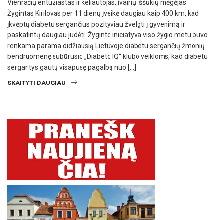
Vienračių entuziastas ir keliautojas, įvairių iššūkių mėgėjas
Žygintas Kirilovas per 11 dienų įveikė daugiau kaip 400 km, kad
įkvėptų diabetu sergančius pozityviau žvelgti į gyvenimą ir
paskatintų daugiau judėti. Žyginto iniciatyva viso žygio metu buvo
renkama parama didžiausią Lietuvoje diabetu sergančių žmonių
bendruomenę subūrusio „Diabeto IQ“ klubo veikloms, kad diabetu
sergantys gautų visapusę pagalbą nuo […]
SKAITYTI DAUGIAU