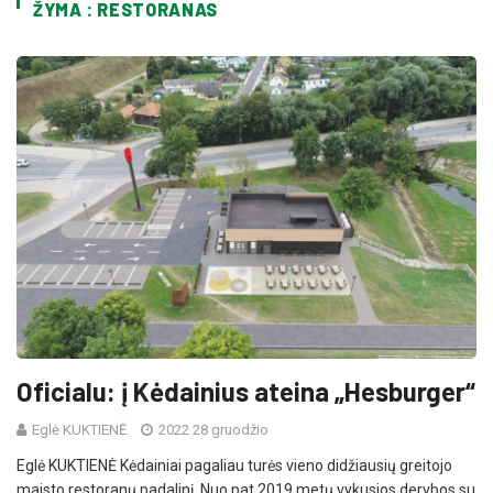
ŽYMA : RESTORANAS
Oficialu: į Kėdainius ateina „Hesburger“
Eglė KUKTIENĖ
2022 28 gruodžio
Eglė KUKTIENĖ Kėdainiai pagaliau turės vieno didžiausių greitojo
maisto restoranų padalinį. Nuo pat 2019 metų vykusios derybos su