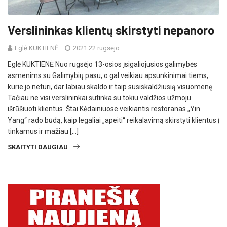
Verslininkas klientų skirstyti nepanoro
Eglė KUKTIENĖ
2021 22 rugsėjo
Eglė KUKTIENĖ Nuo rugsėjo 13-osios įsigaliojusios galimybės
asmenims su Galimybių pasu, o gal veikiau apsunkinimai tiems,
kurie jo neturi, dar labiau skaldo ir taip susiskaldžiusią visuomenę.
Tačiau ne visi verslininkai sutinka su tokiu valdžios užmoju
išrūšiuoti klientus. Štai Kėdainiuose veikiantis restoranas „Yin
Yang“ rado būdą, kaip legaliai „apeiti“ reikalavimą skirstyti klientus į
tinkamus ir mažiau […]
SKAITYTI DAUGIAU