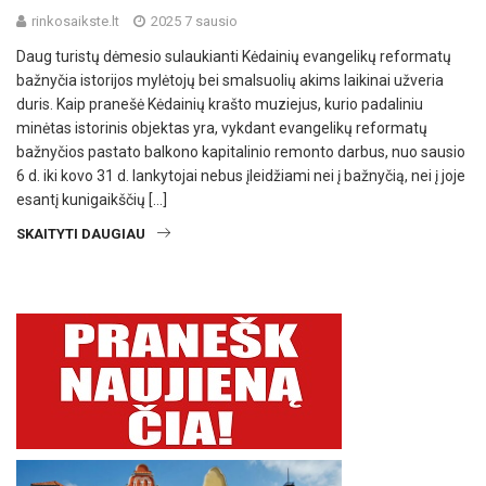
rinkosaikste.lt
2025 7 sausio
Daug turistų dėmesio sulaukianti Kėdainių evangelikų reformatų
bažnyčia istorijos mylėtojų bei smalsuolių akims laikinai užveria
duris. Kaip pranešė Kėdainių krašto muziejus, kurio padaliniu
minėtas istorinis objektas yra, vykdant evangelikų reformatų
bažnyčios pastato balkono kapitalinio remonto darbus, nuo sausio
6 d. iki kovo 31 d. lankytojai nebus įleidžiami nei į bažnyčią, nei į joje
esantį kunigaikščių […]
SKAITYTI DAUGIAU