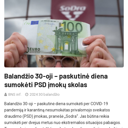
Balandžio 30-oji – paskutinė diena
sumokėti PSD įmokų skolas
BNS inf.
2024 30 balandžio
Balandžio 30-oji – paskutinė diena sumokėti per COVID-19
pandemiją ir karantiną nesumokėtas privalomojo sveikatos
draudimo (PSD) įmokas, pranešė „Sodra“. Jas būtina reikia
sumokėti per dvejus metus nuo ekstremalios situacijos pabaigos.