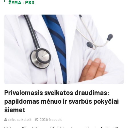
ŽYMA : PSD
Privalomasis sveikatos draudimas:
papildomas mėnuo ir svarbūs pokyčiai
šiemet
rinkosaikste.lt
2026 6 sausio