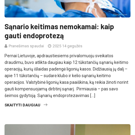
Sąnario keitimas nemokamai: kaip
gauti endoprotezą
Pranešimas spaudai
2025 14 gegužės
Pernai Lietuvoje, apdraustiesiems privalomuoju sveikatos
draudimu, buvo atlikta daugiau kaip 12 tūkstančių sąnarių keitimo
operacijų, kurių išlaidas padengė ligonių kasos. Didžiausią jų dalį –
apie 11 tūkstančių – sudarė klubo ir kelio sąnarių keitimo
operacijos. Valstybinė ligonių kasa paaiškina, ką reikia žinoti norint
gauti kompensuojamą dirbtinį sąnarį. Pirmiausia – pas savo
šeimos gydytoją Sąnarių endoprotezavimas […]
SKAITYTI DAUGIAU