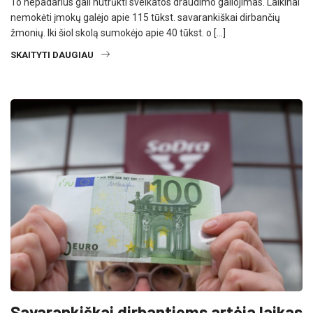
To nepadarius gali nutrūkti sveikatos draudimo galiojimas. Laikinai
nemokėti įmokų galėjo apie 115 tūkst. savarankiškai dirbančių
žmonių. Iki šiol skolą sumokėjo apie 40 tūkst. o […]
SKAITYTI DAUGIAU
Savarankiškai dirbantiems artėja laikas