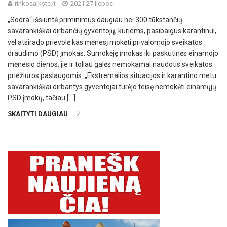
rinkosaikste.lt
2021 27 liepos
„Sodra“ išsiuntė priminimus daugiau nei 300 tūkstančių
savarankiškai dirbančių gyventojų, kuriems, pasibaigus karantinui,
vėl atsirado prievolė kas mėnesį mokėti privalomojo sveikatos
draudimo (PSD) įmokas. Sumokėję įmokas iki paskutinės einamojo
mėnesio dienos, jie ir toliau galės nemokamai naudotis sveikatos
priežiūros paslaugomis. „Ekstremalios situacijos ir karantino metu
savarankiškai dirbantys gyventojai turėjo teisę nemokėti einamųjų
PSD įmokų, tačiau […]
SKAITYTI DAUGIAU