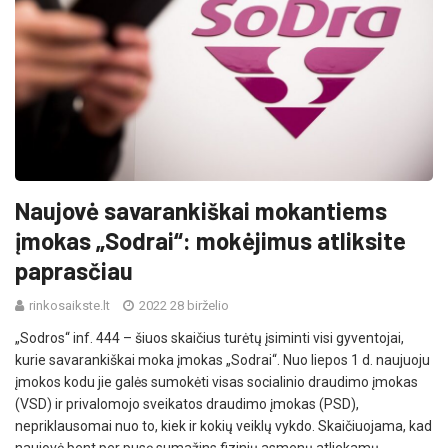
Naujovė savarankiškai mokantiems
įmokas „Sodrai“: mokėjimus atliksite
paprasčiau
rinkosaikste.lt
2022 28 birželio
„Sodros“ inf. 444 – šiuos skaičius turėtų įsiminti visi gyventojai,
kurie savarankiškai moka įmokas „Sodrai“. Nuo liepos 1 d. naujuoju
įmokos kodu jie galės sumokėti visas socialinio draudimo įmokas
(VSD) ir privalomojo sveikatos draudimo įmokas (PSD),
nepriklausomai nuo to, kiek ir kokių veiklų vykdo. Skaičiuojama, kad
naujovė bent per pusę sumažins fizinių asmenų atliekamų