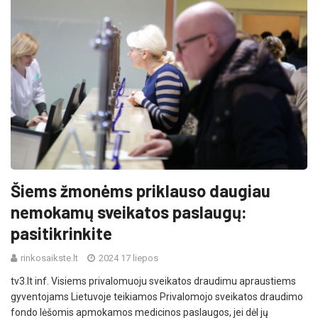
Šiems žmonėms priklauso daugiau
nemokamų sveikatos paslaugų:
pasitikrinkite
rinkosaikste.lt
2024 17 liepos
tv3.lt inf. Visiems privalomuoju sveikatos draudimu apraustiems
gyventojams Lietuvoje teikiamos Privalomojo sveikatos draudimo
fondo lėšomis apmokamos medicinos paslaugos, jei dėl jų