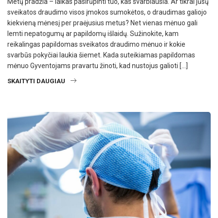
Metų pradžia – laikas pasirūpinti tuo, kas svarbiausia. Ar tikrai jūsų
sveikatos draudimo visos įmokos sumokėtos, o draudimas galiojo
kiekvieną mėnesį per praėjusius metus? Net vienas mėnuo gali
lemti nepatogumų ar papildomų išlaidų. Sužinokite, kam
reikalingas papildomas sveikatos draudimo mėnuo ir kokie
svarbūs pokyčiai laukia šiemet. Kada suteikiamas papildomas
mėnuo Gyventojams pravartu žinoti, kad nustojus galioti […]
SKAITYTI DAUGIAU