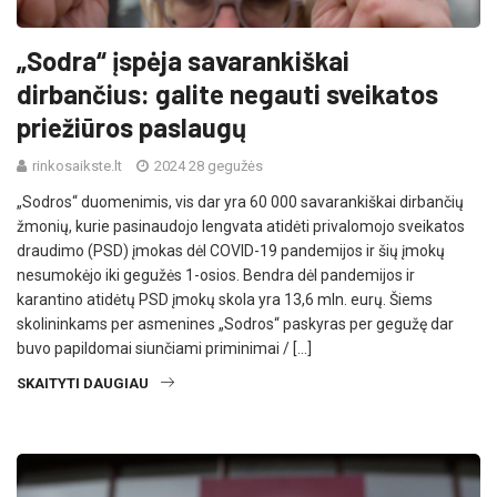
„Sodra“ įspėja savarankiškai
dirbančius: galite negauti sveikatos
priežiūros paslaugų
rinkosaikste.lt
2024 28 gegužės
„Sodros“ duomenimis, vis dar yra 60 000 savarankiškai dirbančių
žmonių, kurie pasinaudojo lengvata atidėti privalomojo sveikatos
draudimo (PSD) įmokas dėl COVID-19 pandemijos ir šių įmokų
nesumokėjo iki gegužės 1-osios. Bendra dėl pandemijos ir
karantino atidėtų PSD įmokų skola yra 13,6 mln. eurų. Šiems
skolininkams per asmenines „Sodros“ paskyras per gegužę dar
buvo papildomai siunčiami priminimai / […]
SKAITYTI DAUGIAU