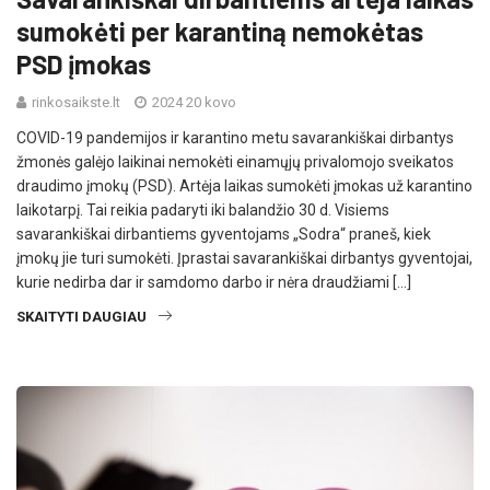
sumokėti per karantiną nemokėtas
PSD įmokas
rinkosaikste.lt
2024 20 kovo
COVID-19 pandemijos ir karantino metu savarankiškai dirbantys
žmonės galėjo laikinai nemokėti einamųjų privalomojo sveikatos
draudimo įmokų (PSD). Artėja laikas sumokėti įmokas už karantino
laikotarpį. Tai reikia padaryti iki balandžio 30 d. Visiems
savarankiškai dirbantiems gyventojams „Sodra“ praneš, kiek
įmokų jie turi sumokėti. Įprastai savarankiškai dirbantys gyventojai,
kurie nedirba dar ir samdomo darbo ir nėra draudžiami […]
SKAITYTI DAUGIAU