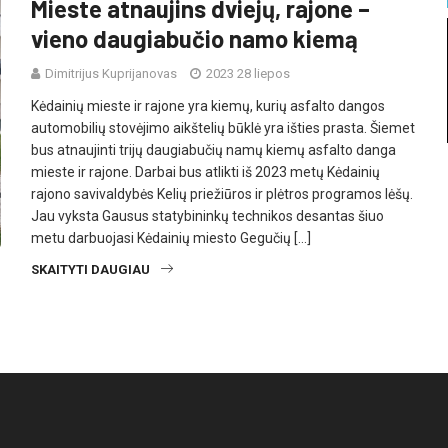
Mieste atnaujins dviejų, rajone –
vieno daugiabučio namo kiemą
Dimitrijus Kuprijanovas
2023 28 liepos
Kėdainių mieste ir rajone yra kiemų, kurių asfalto dangos
automobilių stovėjimo aikštelių būklė yra išties prasta. Šiemet
bus atnaujinti trijų daugiabučių namų kiemų asfalto danga
mieste ir rajone. Darbai bus atlikti iš 2023 metų Kėdainių
rajono savivaldybės Kelių priežiūros ir plėtros programos lėšų.
Jau vyksta Gausus statybininkų technikos desantas šiuo
metu darbuojasi Kėdainių miesto Gegučių […]
SKAITYTI DAUGIAU