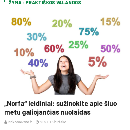
ŽYMA : PRAKTIŠKOS VALANDOS
„Norfa“ leidiniai: sužinokite apie šiuo
metu galiojančias nuolaidas
rinkosaikste.lt
2021 15 birželio