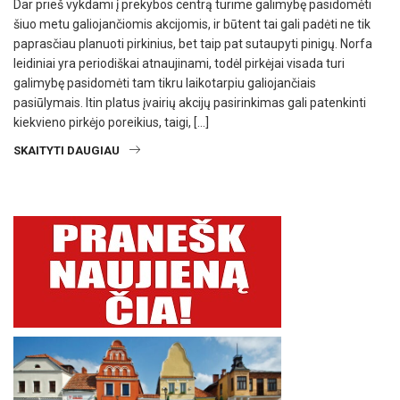
Dar prieš vykdami į prekybos centrą turime galimybę pasidomėti
šiuo metu galiojančiomis akcijomis, ir būtent tai gali padėti ne tik
paprasčiau planuoti pirkinius, bet taip pat sutaupyti pinigų. Norfa
leidiniai yra periodiškai atnaujinami, todėl pirkėjai visada turi
galimybę pasidomėti tam tikru laikotarpiu galiojančiais
pasiūlymais. Itin platus įvairių akcijų pasirinkimas gali patenkinti
kiekvieno pirkėjo poreikius, taigi, […]
SKAITYTI DAUGIAU