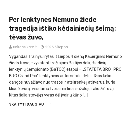
Per lenktynes Nemuno žiede
tragedija ištiko kėdainiečių šeimą:
tėvas žuvo,
rinkosaikste.lt
2026 5 liepos
Vygandas Trainys, lrytas.lt Liepos 4 dieną Kačerginės Nemuno
žiedo trasoje vykstant trečiajam Baltijos šalių žiedinių
lenktynių čempionato (BaTCC) etapui – „STATETA BRO | PRO
BRO Grand Prix“ lenktyninis automobilis dėl slidžios kelio
dangos nuvažiavo nuo trasos ir atsitrenkė į atitvarus, kurie
kliudė tvorą: virsdama tvora mirtinai sužalojo ralio žiūrovą.
Kitas šalia stovėjęs vyras dėl įvairių kūno […]
SKAITYTI DAUGIAU