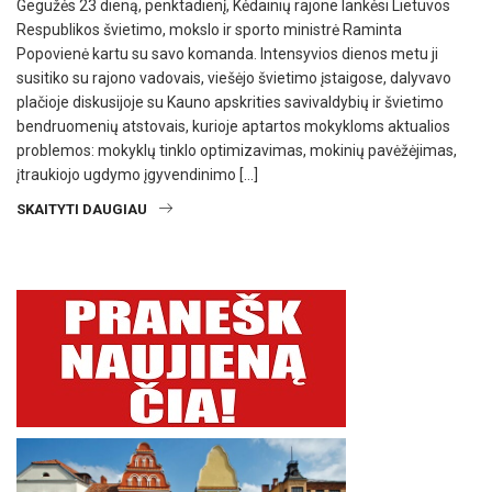
Gegužės 23 dieną, penktadienį, Kėdainių rajone lankėsi Lietuvos
Respublikos švietimo, mokslo ir sporto ministrė Raminta
Popovienė kartu su savo komanda. Intensyvios dienos metu ji
susitiko su rajono vadovais, viešėjo švietimo įstaigose, dalyvavo
plačioje diskusijoje su Kauno apskrities savivaldybių ir švietimo
bendruomenių atstovais, kurioje aptartos mokykloms aktualios
problemos: mokyklų tinklo optimizavimas, mokinių pavėžėjimas,
įtraukiojo ugdymo įgyvendinimo […]
SKAITYTI DAUGIAU