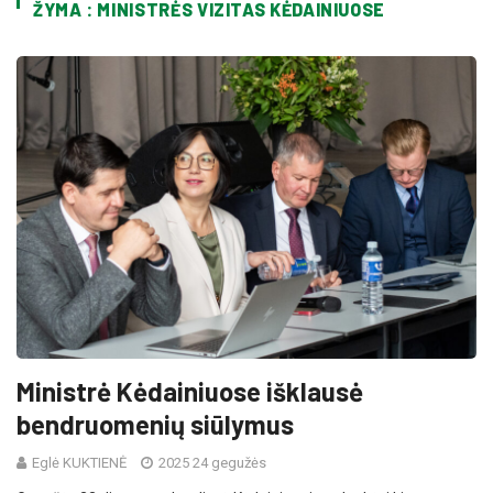
ŽYMA : MINISTRĖS VIZITAS KĖDAINIUOSE
Ministrė Kėdainiuose išklausė
bendruomenių siūlymus
Eglė KUKTIENĖ
2025 24 gegužės