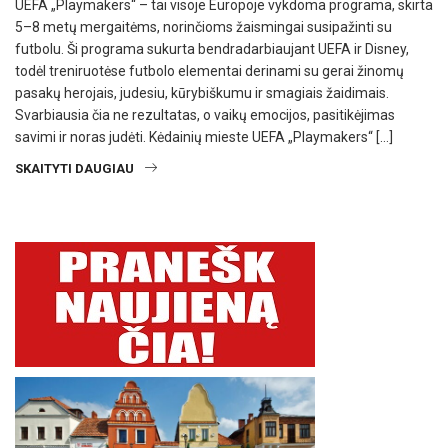
UEFA „Playmakers“ – tai visoje Europoje vykdoma programa, skirta
5–8 metų mergaitėms, norinčioms žaismingai susipažinti su
futbolu. Ši programa sukurta bendradarbiaujant UEFA ir Disney,
todėl treniruotėse futbolo elementai derinami su gerai žinomų
pasakų herojais, judesiu, kūrybiškumu ir smagiais žaidimais.
Svarbiausia čia ne rezultatas, o vaikų emocijos, pasitikėjimas
savimi ir noras judėti. Kėdainių mieste UEFA „Playmakers“ […]
SKAITYTI DAUGIAU