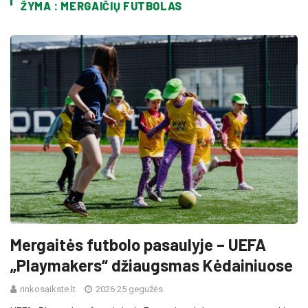
ŽYMA : MERGAIČIŲ FUTBOLAS
Mergaitės futbolo pasaulyje – UEFA
„Playmakers“ džiaugsmas Kėdainiuose
rinkosaikste.lt
2026 25 gegužės