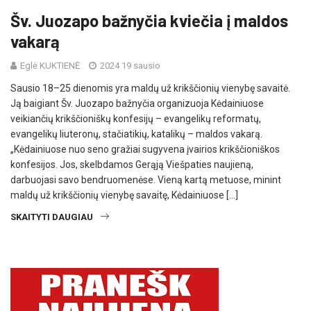
Šv. Juozapo bažnyčia kviečia į maldos
vakarą
Eglė KUKTIENĖ
2024 19 sausio
Sausio 18–25 dienomis yra maldų už krikščionių vienybę savaitė.
Ją baigiant Šv. Juozapo bažnyčia organizuoja Kėdainiuose
veikiančių krikščioniškų konfesijų – evangelikų reformatų,
evangelikų liuteronų, stačiatikių, katalikų – maldos vakarą.
„Kėdainiuose nuo seno gražiai sugyvena įvairios krikščioniškos
konfesijos. Jos, skelbdamos Gerąją Viešpaties naujieną,
darbuojasi savo bendruomenėse. Vieną kartą metuose, minint
maldų už krikščionių vienybę savaitę, Kėdainiuose […]
SKAITYTI DAUGIAU