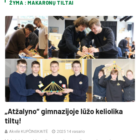
ŽYMA : MAKARONŲ TILTAI
„Atžalyno“ gimnazijoje lūžo keliolika
tiltų!
Akvilė KUPČINSKAITĖ
2025 14 vasario