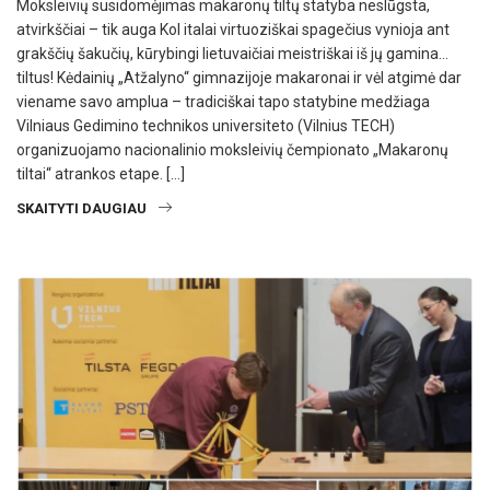
Moksleivių susidomėjimas makaronų tiltų statyba neslūgsta,
atvirkščiai – tik auga Kol italai virtuoziškai spagečius vynioja ant
grakščių šakučių, kūrybingi lietuvaičiai meistriškai iš jų gamina…
tiltus! Kėdainių „Atžalyno“ gimnazijoje makaronai ir vėl atgimė dar
viename savo amplua – tradiciškai tapo statybine medžiaga
Vilniaus Gedimino technikos universiteto (Vilnius TECH)
organizuojamo nacionalinio moksleivių čempionato „Makaronų
tiltai“ atrankos etape. […]
SKAITYTI DAUGIAU