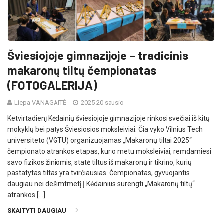
Šviesiojoje gimnazijoje – tradicinis
makaronų tiltų čempionatas
(FOTOGALERIJA)
Liepa VANAGAITĖ
2025 20 sausio
Ketvirtadienį Kėdainių šviesiojoje gimnazijoje rinkosi svečiai iš kitų
mokyklų bei patys Šviesiosios moksleiviai. Čia vyko Vilnius Tech
universiteto (VGTU) organizuojamas „Makaronų tiltai 2025“
čempionato atrankos etapas, kurio metu moksleiviai, remdamiesi
savo fizikos žiniomis, statė tiltus iš makaronų ir tikrino, kurių
pastatytas tiltas yra tvirčiausias. Čempionatas, gyvuojantis
daugiau nei dešimtmetį Į Kėdainius surengti „Makaronų tiltų“
atrankos […]
SKAITYTI DAUGIAU