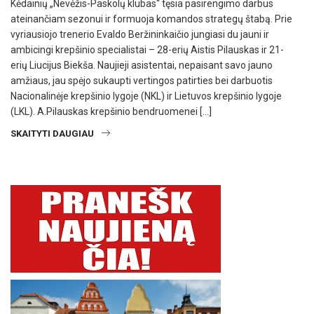
Kėdainių „Nevėžis-Paskolų klubas“ tęsia pasirengimo darbus
ateinančiam sezonui ir formuoja komandos strategų štabą. Prie
vyriausiojo trenerio Evaldo Beržininkaičio jungiasi du jauni ir
ambicingi krepšinio specialistai – 28-erių Aistis Pilauskas ir 21-
erių Liucijus Biekša. Naujieji asistentai, nepaisant savo jauno
amžiaus, jau spėjo sukaupti vertingos patirties bei darbuotis
Nacionalinėje krepšinio lygoje (NKL) ir Lietuvos krepšinio lygoje
(LKL). A.Pilauskas krepšinio bendruomenei […]
SKAITYTI DAUGIAU