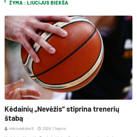
ŽYMA : LIUCIJUS BIEKŠA
Kėdainių „Nevėžis“ stiprina trenerių
štabą
rinkosaikste.lt
2026 7 liepos