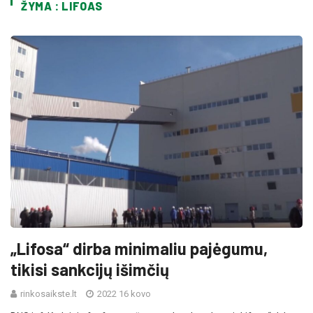
ŽYMA : LIFOAS
„Lifosa“ dirba minimaliu pajėgumu,
tikisi sankcijų išimčių
rinkosaikste.lt
2022 16 kovo