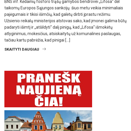
BNS inf. Kėdainių fosforo trąšų gamybos bendrovei „Lifosa“ dėl
taikomų Europos Sąjungos sankcijų šiuo metu veikia minimaliais
pajėgumais ir tikisi išimčių, kad galėtų dirbti įprastu režimu.
Užsienio reikalų ministerijos atstovas sako, kad įmonei galima būtų
padaryti išimtį ir „atšildyti“ dalį pinigų, kad „Lifosa“ išmokėtų
atlyginimus, mokesčius, atsiskaitytų už komunalines paslaugas,
tačiau kartu pabrėžia, kad pinigai […]
SKAITYTI DAUGIAU