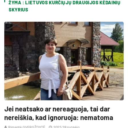
ŽYMA : LIETUVOS KURČIŲJŲ DRAUGIJOS KĖDAINIŲ
SKYRIUS
Jei neatsako ar nereaguoja, tai dar
nereiškia, kad ignoruoja: nematoma
Rimantė GVERGŽDYTĖ
2025 28 rugsėjo