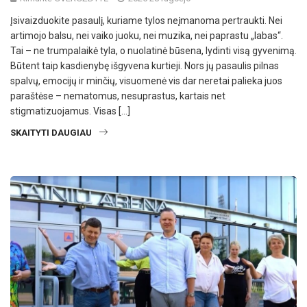
Įsivaizduokite pasaulį, kuriame tylos neįmanoma pertraukti. Nei
artimojo balsu, nei vaiko juoku, nei muzika, nei paprastu „labas“.
Tai – ne trumpalaikė tyla, o nuolatinė būsena, lydinti visą gyvenimą.
Būtent taip kasdienybę išgyvena kurtieji. Nors jų pasaulis pilnas
spalvų, emocijų ir minčių, visuomenė vis dar neretai palieka juos
paraštėse – nematomus, nesuprastus, kartais net
stigmatizuojamus. Visas […]
SKAITYTI DAUGIAU