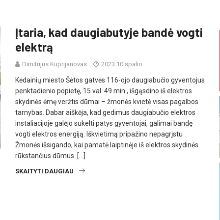
Įtaria, kad daugiabutyje bandė vogti
elektrą
Dimitrijus Kuprijanovas
2023 10 spalio
Kėdainių miesto Šėtos gatvės 116-ojo daugiabučio gyventojus
penktadienio popietę, 15 val. 49 min., išgąsdino iš elektros
skydinės ėmę veržtis dūmai – žmonės kvietė visas pagalbos
tarnybas. Dabar aiškėja, kad gedimus daugiabučio elektros
instaliacijoje galėjo sukelti patys gyventojai, galimai bandę
vogti elektros energiją. Iškvietimą pripažino nepagrįstu
Žmonės išsigando, kai pamatė laiptinėje iš elektros skydinės
rūkstančius dūmus. […]
SKAITYTI DAUGIAU