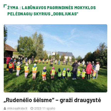
ŽYMA : LABŪNAVOS PAGRINDINĖS MOKYKLOS
PELĖDNAGIŲ SKYRIUS „DOBILIUKAS“
„Rudenėlio šėlsme“ – graži draugystė
rinkosaikste.lt
2023 11 spalio