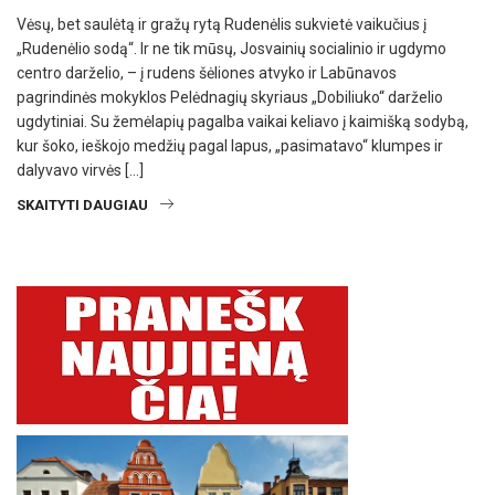
Vėsų, bet saulėtą ir gražų rytą Rudenėlis sukvietė vaikučius į
„Rudenėlio sodą“. Ir ne tik mūsų, Josvainių socialinio ir ugdymo
centro darželio, – į rudens šėliones atvyko ir Labūnavos
pagrindinės mokyklos Pelėdnagių skyriaus „Dobiliuko“ darželio
ugdytiniai. Su žemėlapių pagalba vaikai keliavo į kaimišką sodybą,
kur šoko, ieškojo medžių pagal lapus, „pasimatavo“ klumpes ir
dalyvavo virvės […]
SKAITYTI DAUGIAU