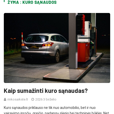
ŽYMA : KURO SĄNAUDOS
Kaip sumažinti kuro sąnaudas?
rinkosaikste.lt
2026 3 birželio
Kuro sąnaudos priklauso ne tik nuo automobilio, bet ir nuo
vairavimo įpročių, greičio, padangų slėgio bei techninės būklės. Net