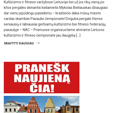
Kultūrizmo ir fitneso varžybose Lietuvoje bei už jos ribų vieną po
kitos pergales skinantis kėdainietis Mykolas Bieliauskas džiaugiasi
dar vienu įspūdingu pasiekimu – kraštiečio dėka mūsų miesto
vardas skambės Pasaulio čempionate! Dviguba pergalė Vienos
seniausių ir labiausiai gerbiamų kultūrizmo bei fitneso federacijų
pasaulyje – NAC – Prienuose organizuotame atvirame Lietuvos
kultūrizmo ir fitneso čempionate jau daugybę […]
SKAITYTI DAUGIAU