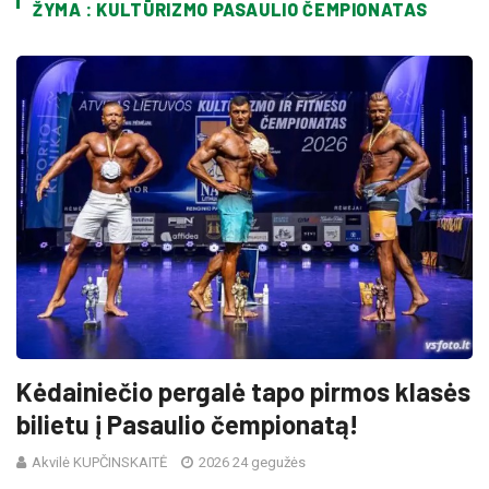
ŽYMA : KULTŪRIZMO PASAULIO ČEMPIONATAS
Kėdainiečio pergalė tapo pirmos klasės
bilietu į Pasaulio čempionatą!
Akvilė KUPČINSKAITĖ
2026 24 gegužės