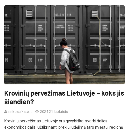
Krovinių pervežimas Lietuvoje – koks jis
šiandien?
rinkosaikste.lt
2024 21 lapkričio
Krovinių pervežimas Lietuvoje yra gyvybiškai svarbi šalies
ekonomikos dalis, užtikrinanti prekių judėjimą tarp miestų, regionų