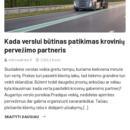
Kada verslui būtinas patikimas krovinių
pervežimo partneris
rinkosaikste.lt
2026 2 kovo
Šiuolaikinis verslas veikia greitu tempu, kuriame kiekviena minutė
turi vertę. Prekės turi pasiekti klientą laiku, tad tiekimo grandinė turi
veikti sklandžiai. Būtent todėl daugeliui įmonių anksčiau ar vėliau
kyla klausimas: kada verta pasitelkti krovinių gabenimo partnerį?
Augantys verslo poreikiai Pradėjus veiklą, nedidelės apimties
pervežimus dar galima organizuoti savarankiškai. Tačiau
plečiantis klientų ratui ir didėjant užsakymų […]
SKAITYTI DAUGIAU