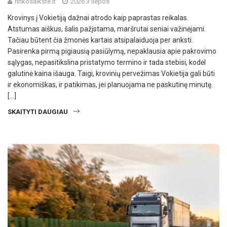
rinkosaikste.lt
2026 3 liepos
Krovinys į Vokietiją dažnai atrodo kaip paprastas reikalas.
Atstumas aiškus, šalis pažįstama, maršrutai seniai važinėjami.
Tačiau būtent čia žmonės kartais atsipalaiduoja per anksti.
Pasirenka pirmą pigiausią pasiūlymą, nepaklausia apie pakrovimo
sąlygas, nepasitikslina pristatymo termino ir tada stebisi, kodėl
galutinė kaina išauga. Taigi, krovinių pervežimas Vokietija gali būti
ir ekonomiškas, ir patikimas, jei planuojama ne paskutinę minutę.
[…]
SKAITYTI DAUGIAU