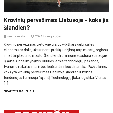
Krovinių pervežimas Lietuvoje – koks jis
šiandien?
rinkosaikste.lt
2024 27 rugpjūčio
Krovinių pervežimas Lietuvoje yra gyvybiškai svarbi šalies
ekonomikos dalis, užtikrinanti prekių judėjimą tarp miestų, regionų
ir net tarptautiniu mastu. Šiandien ši pramonė susiduria su naujais
iššūkiais ir galimybėmis, kuriuos lemia technologijų pažanga,
tvarumo reikalavimai ir besikeičianti rinkos dinamika. Pažvelkime,
koks yra krovinių pervežimas Lietuvoje šiandien ir kokios
tendencijos formuoja šią sritį. Technologijų įtaka logistikai Vienas
[…]
SKAITYTI DAUGIAU