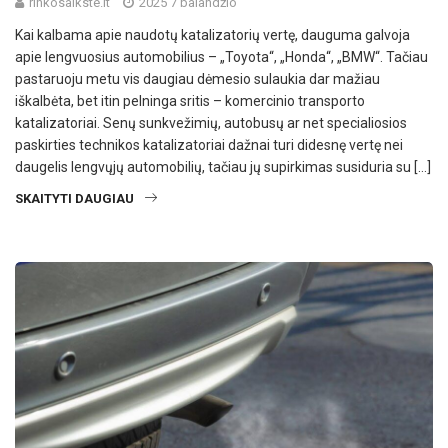
rinkosaikste.lt
2025 7 balandžio
Kai kalbama apie naudotų katalizatorių vertę, dauguma galvoja
apie lengvuosius automobilius – „Toyota“, „Honda“, „BMW“. Tačiau
pastaruoju metu vis daugiau dėmesio sulaukia dar mažiau
iškalbėta, bet itin pelninga sritis – komercinio transporto
katalizatoriai. Senų sunkvežimių, autobusų ar net specialiosios
paskirties technikos katalizatoriai dažnai turi didesnę vertę nei
daugelis lengvųjų automobilių, tačiau jų supirkimas susiduria su […]
SKAITYTI DAUGIAU