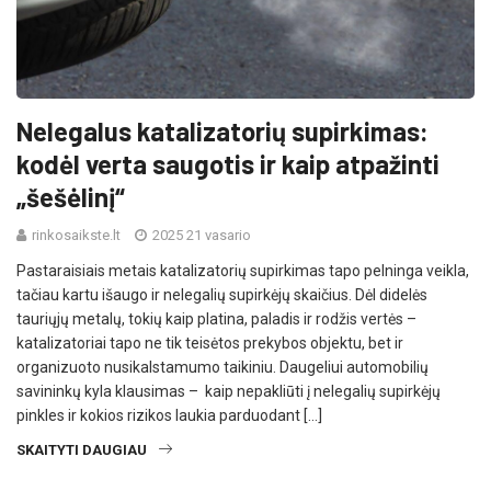
Nelegalus katalizatorių supirkimas:
kodėl verta saugotis ir kaip atpažinti
„šešėlinį“
rinkosaikste.lt
2025 21 vasario
Pastaraisiais metais katalizatorių supirkimas tapo pelninga veikla,
tačiau kartu išaugo ir nelegalių supirkėjų skaičius. Dėl didelės
tauriųjų metalų, tokių kaip platina, paladis ir rodžis vertės –
katalizatoriai tapo ne tik teisėtos prekybos objektu, bet ir
organizuoto nusikalstamumo taikiniu. Daugeliui automobilių
savininkų kyla klausimas – kaip nepakliūti į nelegalių supirkėjų
pinkles ir kokios rizikos laukia parduodant […]
SKAITYTI DAUGIAU