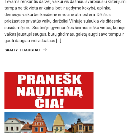
Tėvams renkantis darželį vaikui vis dažniau svarbiausiu kriterijumi
tampa ne tik vieta ar kaina, bet ir ugdymo kokybė, aplinka,
dėmesys vaikui bei kasdienė emocinė atmosfera. Dėl šios
priežasties privatūs vaikų darželiai Vilniuje sulaukia vis didesnio
susidomėjimo. Sostinėje gyvenančios šeimos ieško vietos, kurioje
vaikas jaustųsi saugus, būtų girdimas, galėtų augti savo tempu ir
gauti daugiau individualaus […]
SKAITYTI DAUGIAU