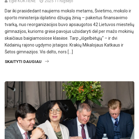
Eglė KUKTIENĖ
2025 11 rugsėjo
Dar iki prasidedant naujiems mokslo metams, Švietimo, mokslo ir
sporto ministerija išplatino džiugią žinią – pakeitus finansavimo
tvarką, nuo reorganizacijos buvo apsaugotos 42 Lietuvos miestelių
gimnazijos, kurioms grėsė pavojus užsidaryti dėl per mažo mokinių
skaičiaus baigiamosiose klasėse. Tarp „išgelbėtųjų“ – ir dvi
Kėdainių rajono ugdymo įstaigos: Krakių Mikalojaus Katkaus ir
Šėtos gimnazijos. Vis dėlto, nors […]
SKAITYTI DAUGIAU