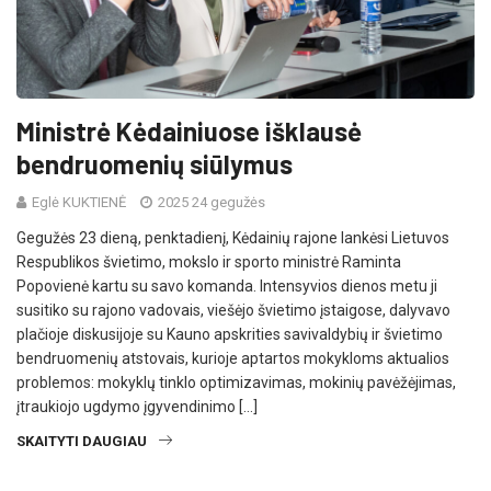
Ministrė Kėdainiuose išklausė
bendruomenių siūlymus
Eglė KUKTIENĖ
2025 24 gegužės
Gegužės 23 dieną, penktadienį, Kėdainių rajone lankėsi Lietuvos
Respublikos švietimo, mokslo ir sporto ministrė Raminta
Popovienė kartu su savo komanda. Intensyvios dienos metu ji
susitiko su rajono vadovais, viešėjo švietimo įstaigose, dalyvavo
plačioje diskusijoje su Kauno apskrities savivaldybių ir švietimo
bendruomenių atstovais, kurioje aptartos mokykloms aktualios
problemos: mokyklų tinklo optimizavimas, mokinių pavėžėjimas,
įtraukiojo ugdymo įgyvendinimo […]
SKAITYTI DAUGIAU