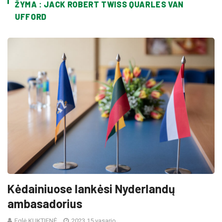
ŽYMA : JACK ROBERT TWISS QUARLES VAN
UFFORD
Kėdainiuose lankėsi Nyderlandų
ambasadorius
Eglė KUKTIENĖ
2023 15 vasario