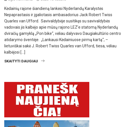
Kėdainių rajone šiandieną lankėsi Nyderlandų Karalystės
Nepaprastasis ir įgaliotasis ambasadorius Jack Robert Twiss
Quarles van Ufford. Savivaldybėje susitikęs su savivaldybės
vadovais jis kalbėjo apie mūsų rajono LEZ’e statomą Nyderlandų
dviračių gamyklą „Pon bike“, vėliau dalyvavo Daugiakultūrio centro
atidarymo šventėje. „Lankausi Kėdainiuose pirmą kartą“, –
lietuviškai sakė J. Robert Twiss Quarles van Ufford, tiesa, vėliau
kalbėjosi […]
SKAITYTI DAUGIAU