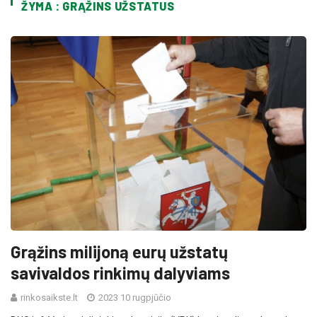
ŽYMA : GRĄŽINS UŽSTATUS
Grąžins milijoną eurų užstatų
savivaldos rinkimų dalyviams
rinkosaikste.lt
2023 10 rugpjūčio