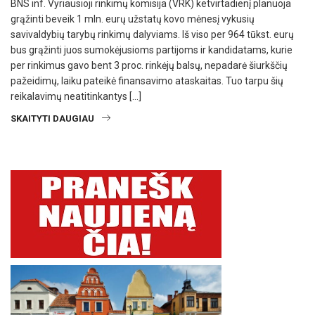
BNS inf. Vyriausioji rinkimų komisija (VRK) ketvirtadienį planuoja
grąžinti beveik 1 mln. eurų užstatų kovo mėnesį vykusių
savivaldybių tarybų rinkimų dalyviams. Iš viso per 964 tūkst. eurų
bus grąžinti juos sumokėjusioms partijoms ir kandidatams, kurie
per rinkimus gavo bent 3 proc. rinkėjų balsų, nepadarė šiurkščių
pažeidimų, laiku pateikė finansavimo ataskaitas. Tuo tarpu šių
reikalavimų neatitinkantys […]
SKAITYTI DAUGIAU