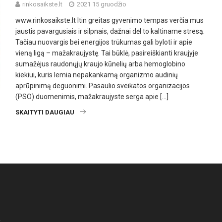
rinkosaikste.lt
2021 15 gruodžio
www.rinkosaikste.lt Itin greitas gyvenimo tempas verčia mus
jaustis pavargusiais ir silpnais, dažnai dėl to kaltiname stresą.
Tačiau nuovargis bei energijos trūkumas gali byloti ir apie
vieną ligą – mažakraujystę. Tai būklė, pasireiškianti kraujyje
sumažėjus raudonųjų kraujo kūnelių arba hemoglobino
kiekiui, kuris lemia nepakankamą organizmo audinių
aprūpinimą deguonimi. Pasaulio sveikatos organizacijos
(PSO) duomenimis, mažakraujyste serga apie […]
SKAITYTI DAUGIAU