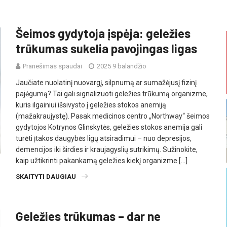
Šeimos gydytoja įspėja: geležies
trūkumas sukelia pavojingas ligas
Pranešimas spaudai
2025 9 balandžio
Jaučiate nuolatinį nuovargį, silpnumą ar sumažėjusį fizinį
pajėgumą? Tai gali signalizuoti geležies trūkumą organizme,
kuris ilgainiui išsivysto į geležies stokos anemiją
(mažakraujystę). Pasak medicinos centro „Northway“ šeimos
gydytojos Kotrynos Glinskytės, geležies stokos anemija gali
turėti įtakos daugybės ligų atsiradimui – nuo depresijos,
demencijos iki širdies ir kraujagyslių sutrikimų. Sužinokite,
kaip užtikrinti pakankamą geležies kiekį organizme […]
SKAITYTI DAUGIAU
Geležies trūkumas – dar ne