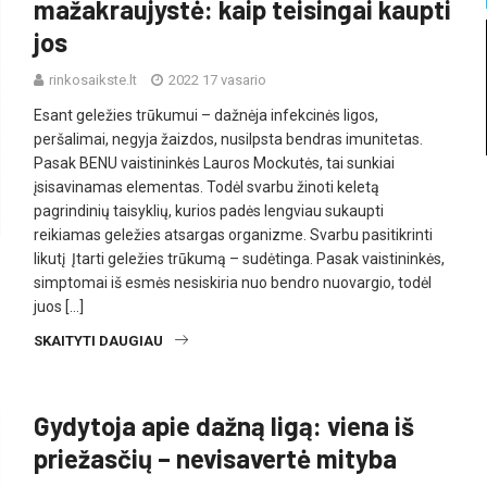
mažakraujystė: kaip teisingai kaupti
jos
rinkosaikste.lt
2022 17 vasario
Esant geležies trūkumui – dažnėja infekcinės ligos,
peršalimai, negyja žaizdos, nusilpsta bendras imunitetas.
Pasak BENU vaistininkės Lauros Mockutės, tai sunkiai
įsisavinamas elementas. Todėl svarbu žinoti keletą
pagrindinių taisyklių, kurios padės lengviau sukaupti
reikiamas geležies atsargas organizme. Svarbu pasitikrinti
likutį Įtarti geležies trūkumą – sudėtinga. Pasak vaistininkės,
simptomai iš esmės nesiskiria nuo bendro nuovargio, todėl
juos […]
SKAITYTI DAUGIAU
Gydytoja apie dažną ligą: viena iš
priežasčių – nevisavertė mityba