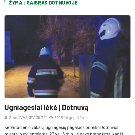
ŽYMA : GAISRAS DOTNUVOJE
Ugniagesiai lėkė į Dotnuvą
Goda IVAŠKEVIČIŪTĖ
2025 16 gegužės
Ketvirtadienio vakarą ugniagesių pagalbos prireikė Dotnuvos
miestelio gyventojams. 22 val. 6 min. jie gavo pranešimą, kad iš