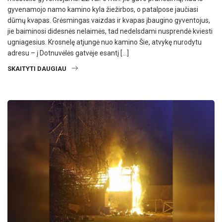
gyvenamojo namo kamino kyla žiežirbos, o patalpose jaučiasi
dūmų kvapas. Grėsmingas vaizdas ir kvapas įbaugino gyventojus,
jie baiminosi didesnės nelaimės, tad nedelsdami nusprendė kviesti
ugniagesius. Krosnelę atjungė nuo kamino Šie, atvykę nurodytu
adresu – į Dotnuvėlės gatvėje esantį […]
SKAITYTI DAUGIAU