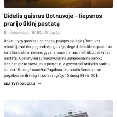
Didelis gaisras Dotnuvoje – liepsnos
prarijo ūkinį pastatą
rinkosaikste.lt
2024 13 rugsėjo
Ankstų rytą gausios ugniagesių pajėgos skubėjo į Dotnuvos
miestelį, mat čia, pagrindinėje gatvėje, degė didelis ūkinis pastatas,
šalia kurio stovi medinis gyvenamasis namas ir kiti ūkio paskirties
pastatai. Operatyviai sureagavusiems ugniagesiams pavyko
išgelbėti greta stovėjusius pastatus, o gyventojai atsipirko patirtu
siaubu. Užsidegė suodžiai Pagalbos skambutis Bendrajame
pagalbos centre registruotas rugsėjo 12 dieną 04 val. 20 […]
SKAITYTI DAUGIAU