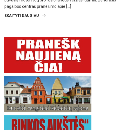
buvusią moterį, jog pro rūsio langus veržiasi dūmai. Bendrasis
pagalbos centras pranešimo apie […]
SKAITYTI DAUGIAU