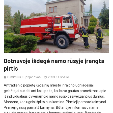
Dotnuvoje išdegė namo rūsyje įrengta
pirtis
Dimitrijus Kuprijanovas
2023 11 spalio
Antradienio popietę Kėdainių miesto ir rajono ugniagesiai
gelbėtojai sukelti ant kojų po to, kai buvo gautas pranešimas apie
iš individualaus gyvenamojo namo rūsio besiveržiančius dūmus.
Manoma, kad ugnis išplito nuo kamino. Pirmieji pamatė kaimynai
Pirmieji gaisrą pamatė kaimynai. Būtent jie informavo name