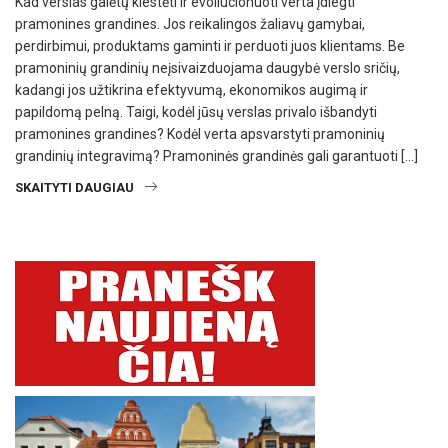
Kad verslas galėtų klestėti ir evoliucionuoti verta įdiegti
pramonines grandines. Jos reikalingos žaliavų gamybai,
perdirbimui, produktams gaminti ir perduoti juos klientams. Be
pramoninių grandinių neįsivaizduojama daugybė verslo sričių,
kadangi jos užtikrina efektyvumą, ekonomikos augimą ir
papildomą pelną. Taigi, kodėl jūsų verslas privalo išbandyti
pramonines grandines? Kodėl verta apsvarstyti pramoninių
grandinių integravimą? Pramoninės grandinės gali garantuoti […]
SKAITYTI DAUGIAU