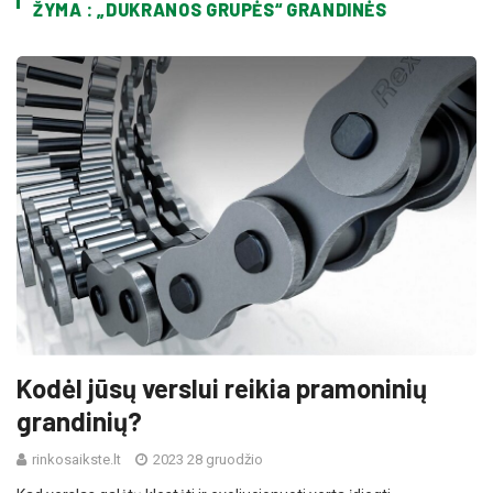
ŽYMA : „DUKRANOS GRUPĖS“ GRANDINĖS
Kodėl jūsų verslui reikia pramoninių
grandinių?
rinkosaikste.lt
2023 28 gruodžio