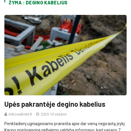
ŽYMA : DEGINO KABELIUS
Upės pakrantėje degino kabelius
rinkosaikste.lt
2025 10 vasario
Penktadienį ugniagesiams pranešta apie dar vieną neįprastą įvykį.
Kauno priešgaisrinė gelbėjimo valdyba informavo, kad vasario 7