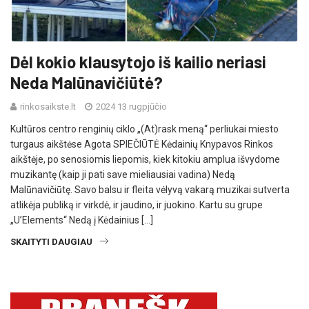
Dėl kokio klausytojo iš kailio neriasi
Neda Malūnavičiūtė?
rinkosaikste.lt
2024 13 rugpjūčio
Kultūros centro renginių ciklo „(At)rask meną“ perliukai miesto
turgaus aikštėse Agota SPIEČIŪTĖ Kėdainių Knypavos Rinkos
aikštėje, po senosiomis liepomis, kiek kitokiu amplua išvydome
muzikantę (kaip ji pati save mieliausiai vadina) Nedą
Malūnavičiūtę. Savo balsu ir fleita vėlyvą vakarą muzikai sutverta
atlikėja publiką ir virkdė, ir jaudino, ir juokino. Kartu su grupe
„U’Elements“ Nedą į Kėdainius […]
SKAITYTI DAUGIAU