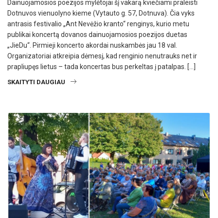
Dainuojamosios poezijos mylėtojai šį vakarą kviečiami praleisti
Dotnuvos vienuolyno kieme (Vytauto g. 57, Dotnuva). Čia vyks
antrasis festivalio „Ant Nevėžio kranto“ renginys, kurio metu
publikai koncertą dovanos dainuojamosios poezijos duetas
„JieDu“. Pirmieji koncerto akordai nuskambės jau 18 val.
Organizatoriai atkreipia dėmesį, kad renginio nenutrauks net ir
prapliupęs lietus – tada koncertas bus perkeltas į patalpas. […]
SKAITYTI DAUGIAU