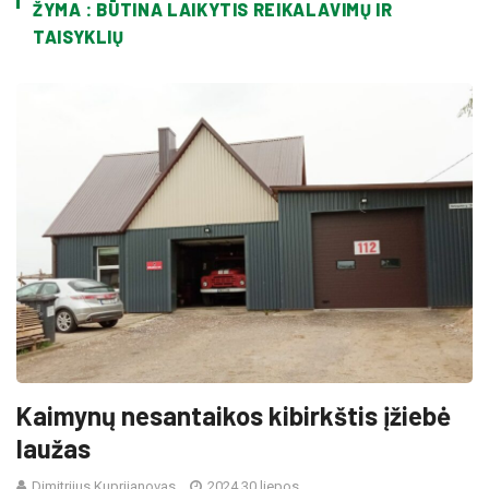
ŽYMA : BŪTINA LAIKYTIS REIKALAVIMŲ IR
TAISYKLIŲ
Kaimynų nesantaikos kibirkštis įžiebė
laužas
Dimitrijus Kuprijanovas
2024 30 liepos