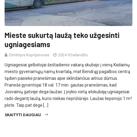
Mieste sukurtą laužą teko užgesinti
ugniagesiams
Dimitrijus Kuprijanovas
2024 9 balandžio
Ugniagesiai gelbėtojai šeštadienio vakarą skubėjo į vieną Kėdainių
miesto gyvenamųjų namų kvartalą, mat Bendrąjį pagalbos centrą
tądien pasiekė pranešimas apie sklindančius aitrius dūmus.
Pranešė gyventojai 18 val. 17 min. gautas pranešimas, kad
Josvainių gatvėje dega laužas. Į įvykio vietą atskubėję ugniagesiai
rado degantį laužą, kurio niekas neprižiūrėjo. Laužas liepsnojo 1 m²
plote. Taip pat degė […]
SKAITYTI DAUGIAU