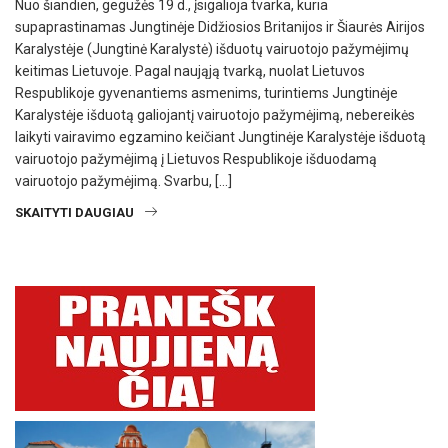
Nuo šiandien, gegužės 19 d., įsigalioja tvarka, kuria
supaprastinamas Jungtinėje Didžiosios Britanijos ir Šiaurės Airijos
Karalystėje (Jungtinė Karalystė) išduotų vairuotojo pažymėjimų
keitimas Lietuvoje. Pagal naująją tvarką, nuolat Lietuvos
Respublikoje gyvenantiems asmenims, turintiems Jungtinėje
Karalystėje išduotą galiojantį vairuotojo pažymėjimą, nebereikės
laikyti vairavimo egzamino keičiant Jungtinėje Karalystėje išduotą
vairuotojo pažymėjimą į Lietuvos Respublikoje išduodamą
vairuotojo pažymėjimą. Svarbu, […]
SKAITYTI DAUGIAU