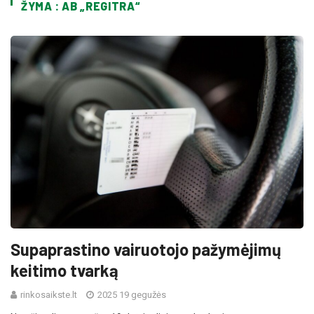
ŽYMA : AB „REGITRA“
Supaprastino vairuotojo pažymėjimų
keitimo tvarką
rinkosaikste.lt
2025 19 gegužės