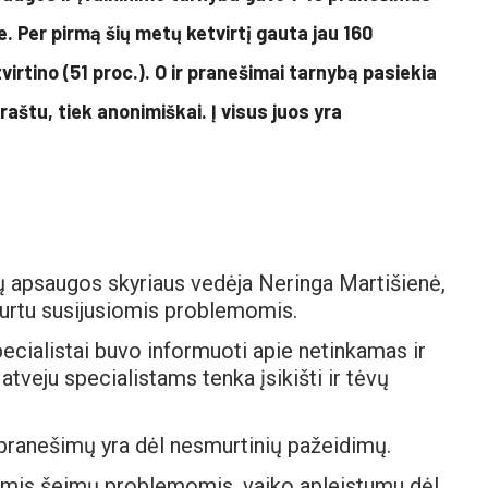
e. Per pirmą šių metų ketvirtį gauta jau 160
irtino (51 proc.). O ir pranešimai tarnybą pasiekia
 raštu, tiek anonimiškai. Į visus juos yra
ų apsaugos skyriaus vedėja Neringa Martišienė,
murtu susijusiomis problemomis.
ecialistai buvo informuoti apie netinkamas ir
veju specialistams tenka įsikišti ir tėvų
ų pranešimų yra dėl nesmurtinių pažeidimų.
nėmis šeimų problemomis, vaiko apleistumu dėl