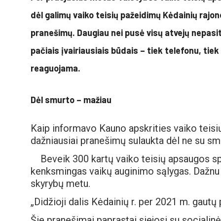
dėl galimų vaiko teisių pažeidimų Kėdainių rajon
pranešimų. Daugiau nei pusė visų atvejų nepasitv
pačiais įvairiausiais būdais – tiek telefonu, tiek
reaguojama.
Dėl smurto – mažiau
Kaip informavo Kauno apskrities vaiko teisi
dažniausiai pranešimų sulaukta dėl ne su s
Beveik 300 kartų vaiko teisių apsaugos sp
kenksmingas vaikų auginimo sąlygas. Dažnu at
skyrybų metu.
„Didžioji dalis Kėdainių r. per 2021 m. gaut
Šie pranešimai paprastai siejosi su sociali