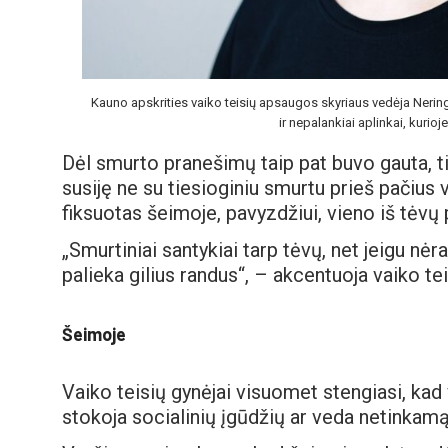
Kauno apskrities vaiko teisių apsaugos skyriaus vedėja Nerin
ir nepalankiai aplinkai, kurio
Dėl smurto pranešimų taip pat buvo gauta, t
susiję ne su tiesioginiu smurtu prieš pačius 
fiksuotas šeimoje, pavyzdžiui, vieno iš tėvų p
„Smurtiniai santykiai tarp tėvų, net jeigu nėra n
palieka gilius randus“, – akcentuoja vaiko te
Šeimoje
Vaiko teisių gynėjai visuomet stengiasi, kad v
stokoja socialinių įgūdžių ar veda netinkamą