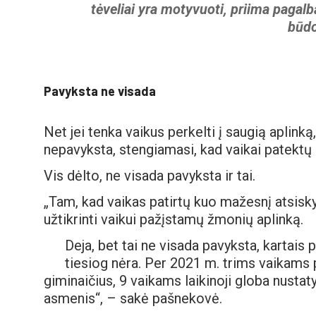
tėveliai yra motyvuoti, priima pagal
būdo
Pavyksta ne visada
Net jei tenka vaikus perkelti į saugią aplinką
nepavyksta, stengiamasi, kad vaikai patekt
Vis dėlto, ne visada pavyksta ir tai.
„Tam, kad vaikas patirtų kuo mažesnį atsisk
užtikrinti vaikui pažįstamų žmonių aplinką.
Deja, bet tai ne visada pavyksta, kartais 
tiesiog nėra. Per 2021 m. trims vaikams 
giminaičius, 9 vaikams laikinoji globa nustat
asmenis“, – sakė pašnekovė.