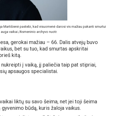
ga Martišienė pastebi, kad visuomenė darosi vis mažiau pakanti smurtui
je auga vaikai./Asmeninio archyvo nuotr.
iesa, gerokai mažiau – 66. Dalis atvejų buvo
vaikus, bet su tuo, kad smurtas apskritai
rieš kitą.
ukreipti į vaiką, jį paliečia taip pat stipriai,
isių apsaugos specialistai.
aikai liktų su savo šeima, net jei toji šeima
 gyvenimo būdą, kuris žaloja vaikus.