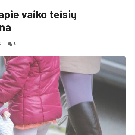
pie vaiko teisių
ina
s
0