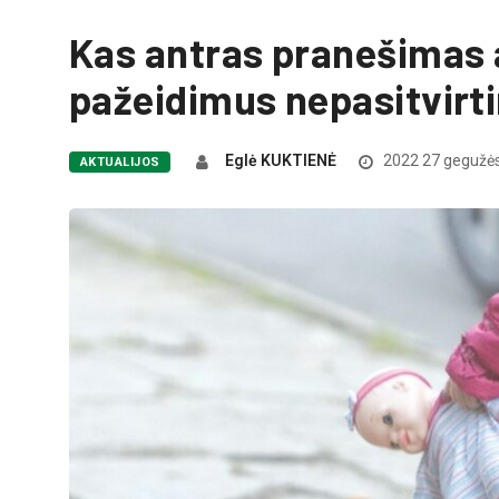
Kas antras pranešimas a
pažeidimus nepasitvirt
Eglė KUKTIENĖ
2022 27 gegužė
AKTUALIJOS