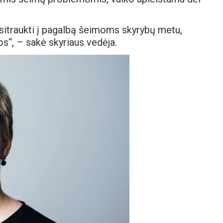
įsitraukti į pagalbą šeimoms skyrybų metu,
os“, – sakė skyriaus vedėja.