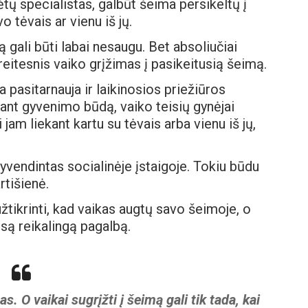
ų specialistas, galbūt šeima persikeltų į
o tėvais ar vienu iš jų.
mą gali būti labai nesaugu. Bet absoliučiai
reitesnis vaiko grįžimas į pasikeitusią šeimą.
 pasitarnauja ir laikinosios priežiūros
iant gyvenimo būdą, vaiko teisių gynėjai
 jam liekant kartu su tėvais arba vienu iš jų,
gyvendintas socialinėje įstaigoje. Tokiu būdu
rtišienė.
užtikrinti, kad vaikas augtų savo šeimoje, o
isą reikalingą pagalbą.
s. O vaikai sugrįžti į šeimą gali tik tada, kai