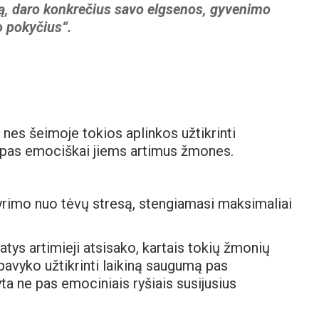
bą, daro konkrečius savo elgsenos, gyvenimo
 pokyčius“.
, nes šeimoje tokios aplinkos užtikrinti
ų pas emociškai jiems artimus žmones.
yrimo nuo tėvų stresą, stengiamasi maksimaliai
patys artimieji atsisako, kartais tokių žmonių
pavyko užtikrinti laikiną saugumą pas
yta ne pas emociniais ryšiais susijusius