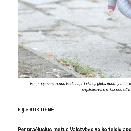
Per praėjusius metus Kėdainių r. laikinoji globa nustatyta 22, 
nepilnamečiai iš Ukrainos./As
Eglė KUKTIENĖ
Per praėjusius metus Valstybės vaiko teisių ap