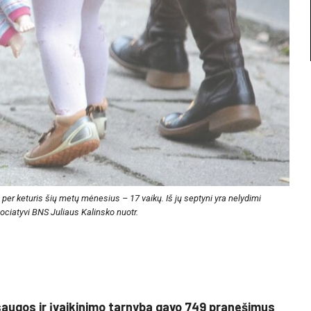
o per keturis šių metų mėnesius – 17 vaikų. Iš jų septyni yra nelydimi
ociatyvi BNS Juliaus Kalinsko nuotr.
saugos ir įvaikinimo tarnyba gavo 749 pranešimus