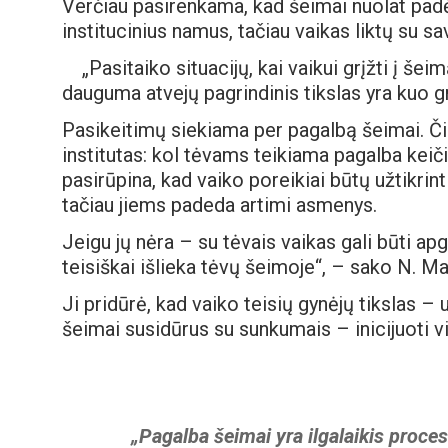
Verčiau pasirenkama, kad šeimai nuolat padėt
institucinius namus, tačiau vaikas liktų su sav
„Pasitaiko situacijų, kai vaikui grįžti į šei
dauguma atvejų pagrindinis tikslas yra kuo g
Pasikeitimų siekiama per pagalbą šeimai. Čia
institutas: kol tėvams teikiama pagalba keič
pasirūpina, kad vaiko poreikiai būtų užtikrinti
tačiau jiems padeda artimi asmenys.
Jeigu jų nėra – su tėvais vaikas gali būti ap
teisiškai išlieka tėvų šeimoje“, – sako N. Ma
Ji pridūrė, kad vaiko teisių gynėjų tikslas – 
šeimai susidūrus su sunkumais – inicijuoti v
„Pagalba šeimai yra ilgalaikis procesa