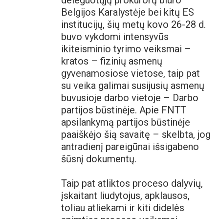
deleguotųjų prokurorų biuro
Belgijos Karalystėje bei kitų ES
institucijų, šių metų kovo 26-28 d.
buvo vykdomi intensyvūs
ikiteisminio tyrimo veiksmai –
kratos – fizinių asmenų
gyvenamosiose vietose, taip pat
su veika galimai susijusių asmenų
buvusioje darbo vietoje – Darbo
partijos būstinėje. Apie FNTT
apsilankymą partijos būstinėje
paaiškėjo šią savaitę – skelbta, jog
antradienį pareigūnai išsigabeno
šūsnį dokumentų.
Taip pat atliktos proceso dalyvių,
įskaitant liudytojus, apklausos,
toliau atliekami ir kiti didelės