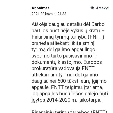
Anonimas
Atsakyti
2024 29 kovo at 21:33
Aiškėja daugiau detalių dėl Darbo
partijos būstinėje vykusių kratų –
Finansinių tyrimų tarnyba (FNTT)
praneša atliekanti ikiteisminį
tyrimą dėl galimo apgaulingo
svetimo turto pasisavinimo ir
dokumentų klastojimo. Europos
prokuratūra vadovauja FNTT
atliekamam tyrimui dėl galimo
daugiau nei 500 tūkst. eurų įgijimo
apgaule. FNTT teigimu, įtariama,
jog apgailės būdu lėšos galėjo būti
įgytos 2014-2020 m. laikotarpiu.
Finansinių tyrimų tarnybos (FNTT)