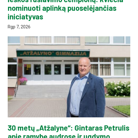
nominuoti aplinką puoselėjančias
iniciatyvas
Rgp 7, 2026
30 metų „Atžalyne“: Gintaras Petrulis
apie ramybę audrose ir ugdymo