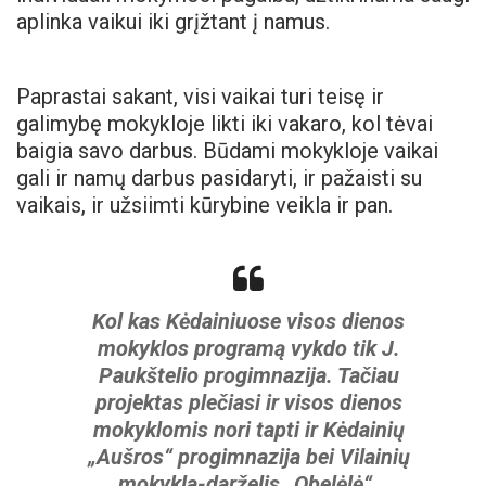
aplinka vaikui iki grįžtant į namus.
Paprastai sakant, visi vaikai turi teisę ir
galimybę mokykloje likti iki vakaro, kol tėvai
baigia savo darbus. Būdami mokykloje vaikai
gali ir namų darbus pasidaryti, ir pažaisti su
vaikais, ir užsiimti kūrybine veikla ir pan.
Kol kas Kėdainiuose visos dienos
mokyklos programą vykdo tik J.
Paukštelio progimnazija. Tačiau
projektas plečiasi ir visos dienos
mokyklomis nori tapti ir Kėdainių
„Aušros“ progimnazija bei Vilainių
mokykla-darželis „Obelėlė“.