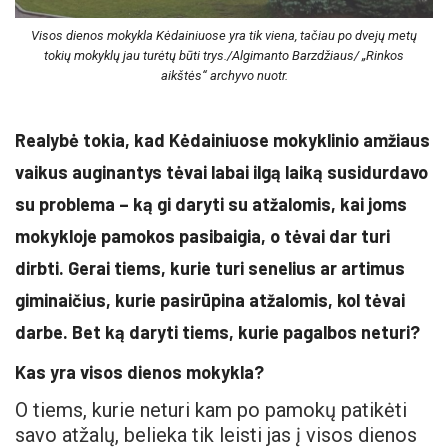
Visos dienos mokykla Kėdainiuose yra tik viena, tačiau po dvejų metų
tokių mokyklų jau turėtų būti trys./Algimanto Barzdžiaus/ „Rinkos
aikštės“ archyvo nuotr.
Realybė tokia, kad Kėdainiuose mokyklinio amžiaus
vaikus auginantys tėvai labai ilgą laiką susidurdavo
su problema – ką gi daryti su atžalomis, kai joms
mokykloje pamokos pasibaigia, o tėvai dar turi
dirbti. Gerai tiems, kurie turi senelius ar artimus
giminaičius, kurie pasirūpina atžalomis, kol tėvai
darbe. Bet ką daryti tiems, kurie pagalbos neturi?
Kas yra visos dienos mokykla?
O tiems, kurie neturi kam po pamokų patikėti
savo atžalų, belieka tik leisti jas į visos dienos