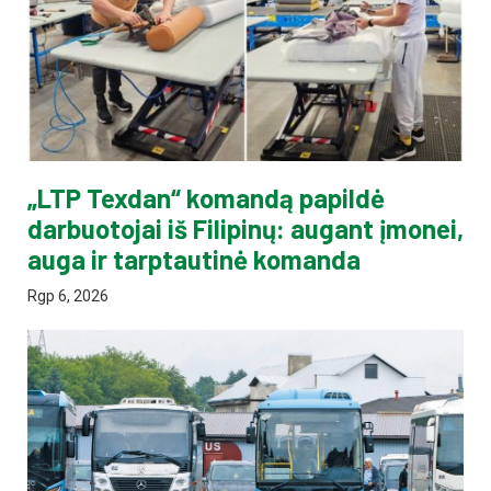
„LTP Texdan“ komandą papildė
darbuotojai iš Filipinų: augant įmonei,
auga ir tarptautinė komanda
Rgp 6, 2026