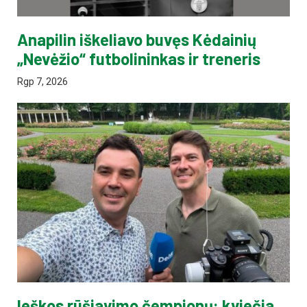
Anapilin iškeliavo buvęs Kėdainių
„Nevėžio“ futbolininkas ir treneris
Rgp 7, 2026
Ieškos rūšiavimo čempionų: kviečia