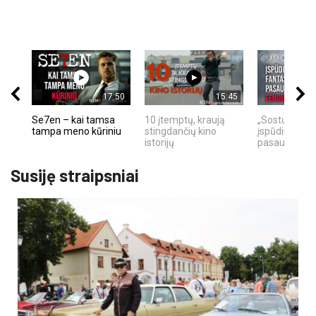
17:50
15:45
Se7en – kai tamsa
10 įtemptų, kraują
„Sostų karai"
tampa meno kūriniu
stingdančių kino
įspūdingas fa
istorijų
pasaulio fe
Susiję straipsniai