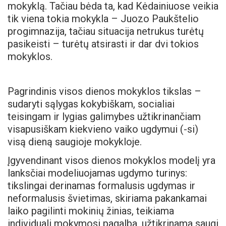
mokyklą. Tačiau bėda ta, kad Kėdainiuose veikia
tik viena tokia mokykla – Juozo Paukštelio
progimnazija, tačiau situacija netrukus turėtų
pasikeisti – turėtų atsirasti ir dar dvi tokios
mokyklos.
Pagrindinis visos dienos mokyklos tikslas –
sudaryti sąlygas kokybiškam, socialiai
teisingam ir lygias galimybes užtikrinančiam
visapusiškam kiekvieno vaiko ugdymui (-si)
visą dieną saugioje mokykloje.
Įgyvendinant visos dienos mokyklos modelį yra
lanksčiai modeliuojamas ugdymo turinys:
tikslingai derinamas formalusis ugdymas ir
neformalusis švietimas, skiriama pakankamai
laiko pagilinti mokinių žinias, teikiama
individuali mokymosi pagalba, užtikrinama saugi