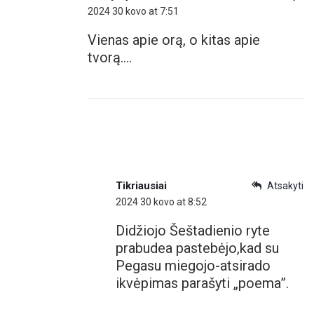
2024 30 kovo at 7:51
Vienas apie orą, o kitas apie
tvorą….
Tikriausiai
Atsakyti
2024 30 kovo at 8:52
Didžiojo Šeštadienio ryte
prabudea pastebėjo,kad su
Pegasu miegojo-atsirado
ikvėpimas parašyti „poema”.