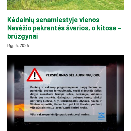
Kėdainių senamiestyje vienos
Nevėžio pakrantės švarios, o kitose –
brūzgynai
Rgp 6, 2026