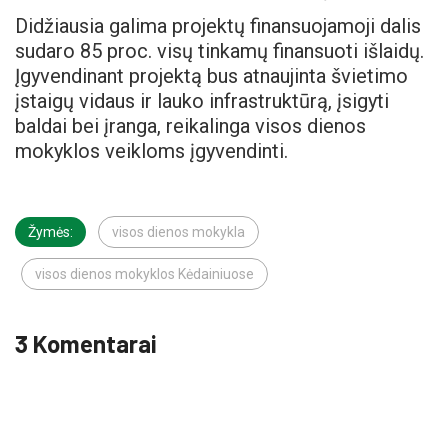
Didžiausia galima projektų finansuojamoji dalis
sudaro 85 proc. visų tinkamų finansuoti išlaidų.
Įgyvendinant projektą bus atnaujinta švietimo
įstaigų vidaus ir lauko infrastruktūrą, įsigyti
baldai bei įranga, reikalinga visos dienos
mokyklos veikloms įgyvendinti.
Žymės:
visos dienos mokykla
visos dienos mokyklos Kėdainiuose
3 Komentarai