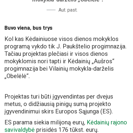
Aut. past.
Buvo viena, bus trys
Kol kas Kėdainiuose visos dienos mokyklos
programą vykdo tik J. Paukštelio progimnazija.
Tačiau projektas plečiasi ir visos dienos
mokyklomis nori tapti ir Kėdainių „Aušros“
progimnazija bei Vilainių mokykla-darželis
„Obelėlė“.
Projektas turi būti įgyvendintas per dvejus
metus, o didžiausią pinigų sumą projekto
įgyvendinimui skirs Europos Sąjunga (ES).
ES parama siekia milijoną eurų,
Kėdainių rajono
savivaldybė
prisidės 176 tūkst. eurų.