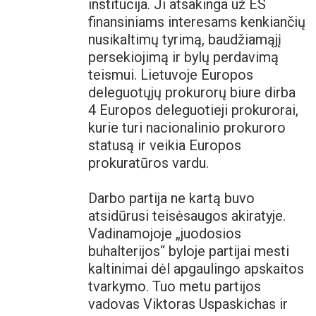
institucija. Ji atsakinga už ES
finansiniams interesams kenkiančių
nusikaltimų tyrimą, baudžiamąjį
persekiojimą ir bylų perdavimą
teismui. Lietuvoje Europos
deleguotųjų prokurorų biure dirba
4 Europos deleguotieji prokurorai,
kurie turi nacionalinio prokuroro
statusą ir veikia Europos
prokuratūros vardu.
Darbo partija ne kartą buvo
atsidūrusi teisėsaugos akiratyje.
Vadinamojoje „juodosios
buhalterijos“ byloje partijai mesti
kaltinimai dėl apgaulingo apskaitos
tvarkymo. Tuo metu partijos
vadovas Viktoras Uspaskichas ir