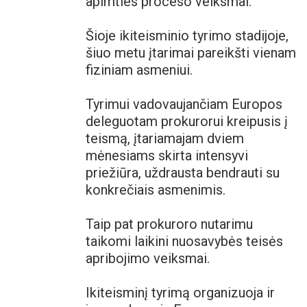
apimties proceso veiksmai.
Šioje ikiteisminio tyrimo stadijoje,
šiuo metu įtarimai pareikšti vienam
fiziniam asmeniui.
Tyrimui vadovaujančiam Europos
deleguotam prokurorui kreipusis į
teismą, įtariamajam dviem
mėnesiams skirta intensyvi
priežiūra, uždrausta bendrauti su
konkrečiais asmenimis.
Taip pat prokuroro nutarimu
taikomi laikini nuosavybės teisės
apribojimo veiksmai.
Ikiteisminį tyrimą organizuoja ir