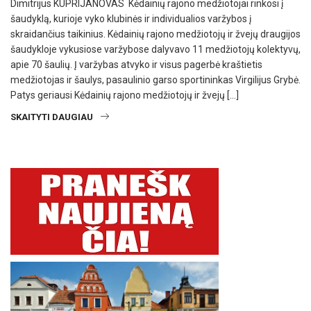
Dimitrijus KUPRIJANOVAS Kėdainių rajono medžiotojai rinkosi į
šaudyklą, kurioje vyko klubinės ir individualios varžybos į
skraidančius taikinius. Kėdainių rajono medžiotojų ir žvejų draugijos
šaudykloje vykusiose varžybose dalyvavo 11 medžiotojų kolektyvų,
apie 70 šaulių. Į varžybas atvyko ir visus pagerbė kraštietis
medžiotojas ir šaulys, pasaulinio garso sportininkas Virgilijus Grybė.
Patys geriausi Kėdainių rajono medžiotojų ir žvejų […]
SKAITYTI DAUGIAU