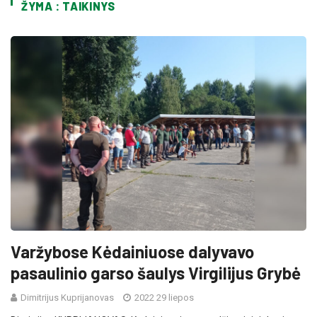
ŽYMA : TAIKINYS
Varžybose Kėdainiuose dalyvavo
pasaulinio garso šaulys Virgilijus Grybė
Dimitrijus Kuprijanovas
2022 29 liepos