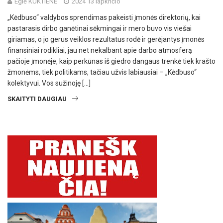
Eglė KUKTIENĖ
2024 13 lapkričio
„Kėdbuso“ valdybos sprendimas pakeisti įmonės direktorių, kai
pastarasis dirbo ganėtinai sėkmingai ir mero buvo vis viešai
giriamas, o jo gerus veiklos rezultatus rodė ir gerėjantys įmonės
finansiniai rodikliai, jau net nekalbant apie darbo atmosferą
pačioje įmonėje, kaip perkūnas iš giedro dangaus trenkė tiek krašto
žmonėms, tiek politikams, tačiau užvis labiausiai – „Kėdbuso“
kolektyvui. Vos sužinoję […]
SKAITYTI DAUGIAU