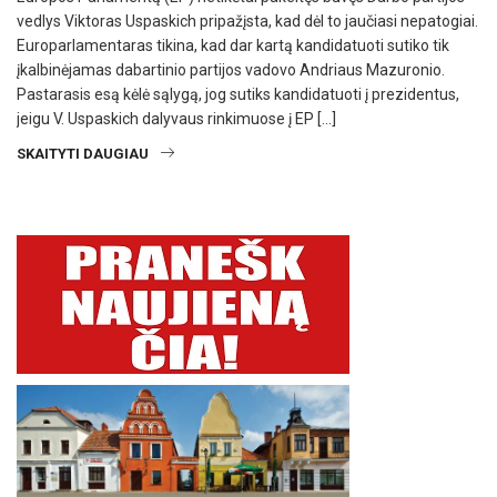
vedlys Viktoras Uspaskich pripažįsta, kad dėl to jaučiasi nepatogiai.
Europarlamentaras tikina, kad dar kartą kandidatuoti sutiko tik
įkalbinėjamas dabartinio partijos vadovo Andriaus Mazuronio.
Pastarasis esą kėlė sąlygą, jog sutiks kandidatuoti į prezidentus,
jeigu V. Uspaskich dalyvaus rinkimuose į EP […]
SKAITYTI DAUGIAU