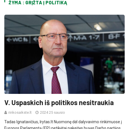
ŽYMA : GRĮŽTA Į POLITIKĄ
V. Uspaskich iš politikos nesitraukia
rinkosaikste.lt
2024 25 sausio
Tadas Ignatavičius, lrytas.lt Nuomonę dėl dalyvavimo rinkimuose į
Europos Parlamentą (EP) netikėtai pakeitęs buvęs Darbo partijos