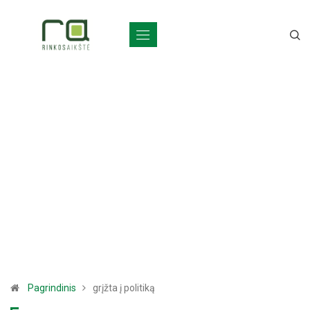
Pagrindinis
grįžta į politiką