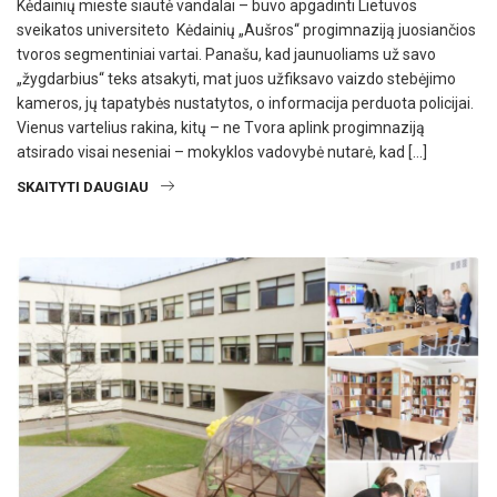
Kėdainių mieste siautė vandalai – buvo apgadinti Lietuvos
sveikatos universiteto Kėdainių „Aušros“ progimnaziją juosiančios
tvoros segmentiniai vartai. Panašu, kad jaunuoliams už savo
„žygdarbius“ teks atsakyti, mat juos užfiksavo vaizdo stebėjimo
kameros, jų tapatybės nustatytos, o informacija perduota policijai.
Vienus vartelius rakina, kitų – ne Tvora aplink progimnaziją
atsirado visai neseniai – mokyklos vadovybė nutarė, kad […]
SKAITYTI DAUGIAU