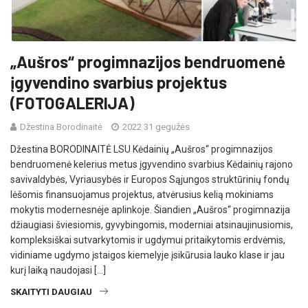
„Aušros“ progimnazijos bendruomenė
įgyvendino svarbius projektus
(FOTOGALERIJA)
Džestina Borodinaitė
2022 31 gegužės
Džestina BORODINAITĖ LSU Kėdainių „Aušros“ progimnazijos
bendruomenė kelerius metus įgyvendino svarbius Kėdainių rajono
savivaldybės, Vyriausybės ir Europos Sąjungos struktūrinių fondų
lėšomis finansuojamus projektus, atvėrusius kelią mokiniams
mokytis modernesnėje aplinkoje. Šiandien „Aušros“ progimnazija
džiaugiasi šviesiomis, gyvybingomis, moderniai atsinaujinusiomis,
kompleksiškai sutvarkytomis ir ugdymui pritaikytomis erdvėmis,
vidiniame ugdymo įstaigos kiemelyje įsikūrusia lauko klase ir jau
kurį laiką naudojasi […]
SKAITYTI DAUGIAU