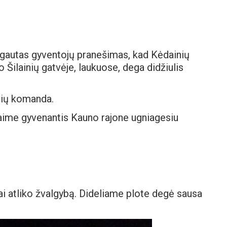
 gautas gyventojų pranešimas, kad Kėdainių
 Šilainių gatvėje, laukuose, dega didžiulis
sių komanda.
kaime gyvenantis Kauno rajone ugniagesiu
ai atliko žvalgybą. Dideliame plote degė sausa