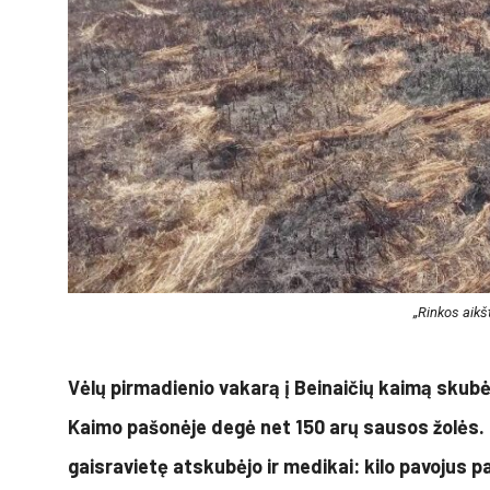
„Rinkos aikš
Vėlų pirmadienio vakarą į Beinaičių kaimą skub
Kaimo pašonėje degė net 150 arų sausos žolės. U
gaisravietę atskubėjo ir medikai: kilo pavojus