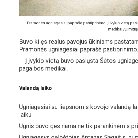
Pramonės ugniagesiai paprašė pastiprinimo. Į įvykio vietą p
medikai./Dimitri
Buvo kilęs realus pavojus ūkiniams pastatam
Pramonės ugniagesiai paprašė pastiprinimo
Į įvykio vietą buvo pasiųsta Šėtos ugnia
pagalbos medikai.
Valandą laiko
Ugniagesiai su liepsnomis kovojo valandą la
laiku.
Ugnis buvo gesinama ne tik parankinėmis pri
Ugniagesys gelbėtojas Antanas Sagaitis, numal