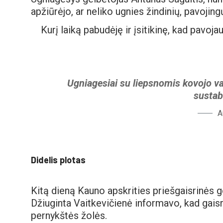
apžiūrėjo, ar neliko ugnies žindinių, pavojing
Kurį laiką pabudėję ir įsitikinę, kad pavoja
Ugniagesiai su liepsnomis kovojo va
sustab
A
Didelis plotas
Kitą dieną Kauno apskrities priešgaisrinės g
Džiuginta Vaitkevičienė informavo, kad gaisr
pernykštės žolės.