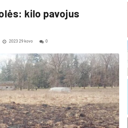
olės: kilo pavojus
2023 29 kovo
0