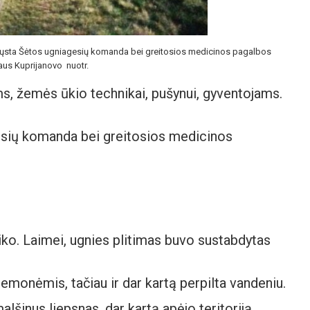
asiųsta Šėtos ugniagesių komanda bei greitosios medicinos pagalbos
jaus Kuprijanovo nuotr.
s, žemės ūkio technikai, pušynui, gyventojams.
.
gesių komanda bei greitosios medicinos
iko. Laimei, ugnies plitimas buvo sustabdytas
emonėmis, tačiau ir dar kartą perpilta vandeniu.
šinus liepsnas, dar kartą apėjo teritoriją,