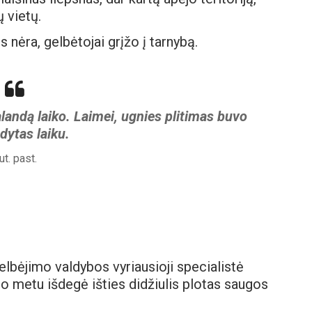
ų vietų.
us nėra, gelbėtojai grįžo į tarnybą.
landą laiko. Laimei, ugnies plitimas buvo
dytas laiku.
ut. past.
elbėjimo valdybos vyriausioji specialistė
o metu išdegė išties didžiulis plotas saugos