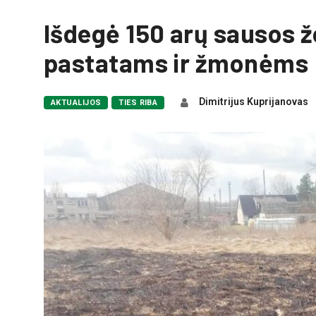
Išdegė 150 arų sausos ž
pastatams ir žmonėms
Dimitrijus Kuprijanovas
AKTUALIJOS
TIES RIBA