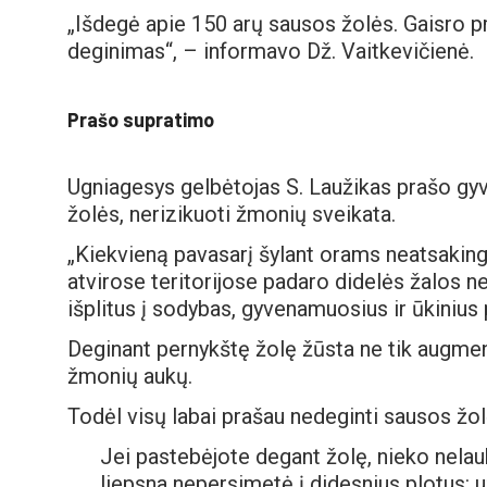
„Išdegė apie 150 arų sausos žolės. Gaisro pri
deginimas“, – informavo Dž. Vaitkevičienė.
Prašo supratimo
Ugniagesys gelbėtojas S. Laužikas prašo gy
žolės, nerizikuoti žmonių sveikata.
„Kiekvieną pavasarį šylant orams neatsaking
atvirose teritorijose padaro didelės žalos ne
išplitus į sodybas, gyvenamuosius ir ūkinius 
Deginant pernykštę žolę žūsta ne tik augmenij
žmonių aukų.
Todėl visų labai prašau nedeginti sausos žol
Jei pastebėjote degant žolę, nieko nelauk
liepsna nepersimetė į didesnius plotus: 