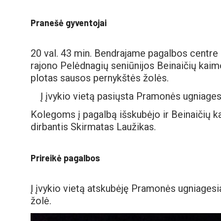
Pranešė gyventojai
20 val. 43 min. Bendrajame pagalbos centre
rajono Pelėdnagių seniūnijos Beinaičių kaimo
plotas sausos pernykštės žolės.
Į įvykio vietą pasiųsta Pramonės ugniage
Kolegoms į pagalbą išskubėjo ir Beinaičių 
dirbantis Skirmatas Laužikas.
Prireikė pagalbos
Į įvykio vietą atskubėję Pramonės ugniagesi
žolė.