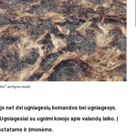
tės“ archyvo nuotr.
ėjo net dvi ugniagesių komandos bei ugniagesys.
gniagesiai su ugnimi kovojo apie valandą laiko. Į
 pastatams ir žmonėms.