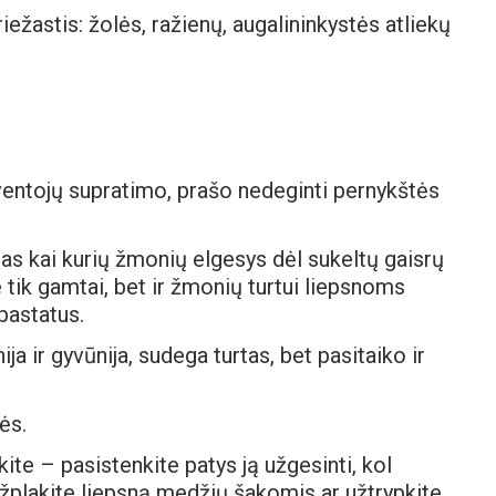
ežastis: žolės, ražienų, augalininkystės atliekų
ventojų supratimo, prašo nedeginti pernykštės
as kai kurių žmonių elgesys dėl sukeltų gaisrų
 tik gamtai, bet ir žmonių turtui liepsnoms
pastatus.
a ir gyvūnija, sudega turtas, bet pasitaiko ir
ės.
ite – pasistenkite patys ją užgesinti, kol
užplakite liepsną medžių šakomis ar užtrypkite