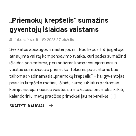
„Priemokų krepšelis“ sumažins
gyventojų išlaidas vaistams
rinkosaikste.lt
2023 27 birželio
Sveikatos apsaugos ministerijos inf. Nuo liepos 1 d. įsigalioja
atnaujinta vaistų kompensavimo tvarka, kuri padės sumažinti
išlaidas pacientams, perkantiems kompensuojamuosius
vaistus su mažiausia priemoka. Tokiems pacientams bus
taikomas vadinamasis „priemokų krepšelis“ – kai gyventojas
pasieks krepšelio metinių išlaidų sumą, už kitus perkamus
kompensuojamuosius vaistus su mažiausia priemoka iki kitų
kalendorinių metų pradžios primokėti jau nebereikės. […]
SKAITYTI DAUGIAU