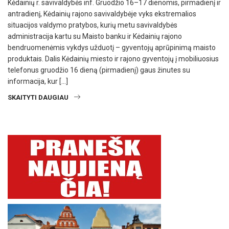
Kėdainių r. savivaldybės inf. Gruodžio 16–17 dienomis, pirmadienį ir
antradienį, Kėdainių rajono savivaldybėje vyks ekstremalios
situacijos valdymo pratybos, kurių metu savivaldybės
administracija kartu su Maisto banku ir Kėdainių rajono
bendruomenėmis vykdys užduotį – gyventojų aprūpinimą maisto
produktais. Dalis Kėdainių miesto ir rajono gyventojų į mobiliuosius
telefonus gruodžio 16 dieną (pirmadienį) gaus žinutes su
informacija, kur […]
SKAITYTI DAUGIAU