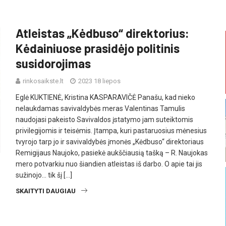
Atleistas „Kėdbuso“ direktorius:
Kėdainiuose prasidėjo politinis
susidorojimas
rinkosaikste.lt
2023 18 liepos
Eglė KUKTIENĖ, Kristina KASPARAVIČĖ Panašu, kad nieko
nelaukdamas savivaldybės meras Valentinas Tamulis
naudojasi pakeisto Savivaldos įstatymo jam suteiktomis
privilegijomis ir teisėmis. Įtampa, kuri pastaruosius mėnesius
tvyrojo tarp jo ir savivaldybės įmonės „Kėdbuso“ direktoriaus
Remigijaus Naujoko, pasiekė aukščiausią tašką – R. Naujokas
mero potvarkiu nuo šiandien atleistas iš darbo. O apie tai jis
sužinojo… tik šį […]
SKAITYTI DAUGIAU