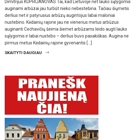
Dimitrijus KUPRIJANOVAS Tai, kad Lietuvoje net lauko sąlygomis
auginami arbūzai jau turbūt nieko nebestebina. Tačiau šiųmetis
derlius net ir patyrusius arbūzų augintojus labai maloniai
nustebino. Kėdainių rajone jau ne vienerius metus arbūzus
auginanti Cechavičių šeima šiemet arbūzams leido augti lauko
sąlygomis ir labai nustebo – derlius buvo pasakiškas. Augina ne
pirmus metus Kėdainių rajone gyvenantis […]
SKAITYTI DAUGIAU