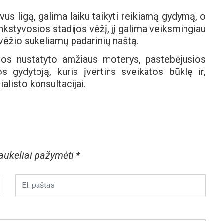
avus ligą, galima laiku taikyti reikiamą gydymą, o
ankstyvosios stadijos vėžį, jį galima veiksmingiau
 vėžio sukeliamų padarinių naštą.
mos nustatyto amžiaus moterys, pastebėjusios
s gydytoją, kuris įvertins sveikatos būklę ir,
alisto konsultacijai.
laukeliai pažymėti
*