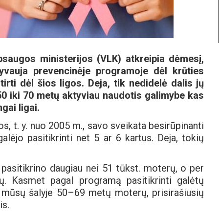
psaugos ministerijos (VLK) atkreipia dėmesį,
vauja prevencinėje programoje dėl krūties
rti dėl šios ligos. Deja, tik nedidelė dalis jų
50 iki 70 metų aktyviau naudotis galimybe kas
gai ligai.
 t. y. nuo 2005 m., savo sveikata besirūpinanti
ėjo pasitikrinti net 5 ar 6 kartus. Deja, tokių
pasitikrino daugiau nei 51 tūkst. moterų, o per
. Kasmet pagal programą pasitikrinti galėtų
mūsų šalyje 50–69 metų moterų, prisirašiusių
is.