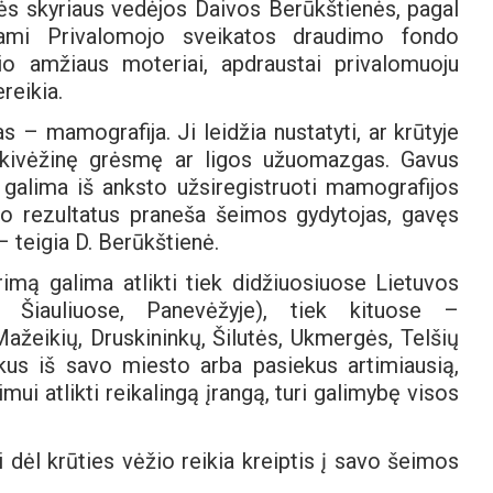
ės skyriaus vedėjos Daivos Berūkštienės, pagal
jami Privalomojo sveikatos draudimo fondo
io amžiaus moteriai, apdraustai privalomuoju
reikia.
– mamografija. Ji leidžia nustatyti, ar krūtyje
i ikivėžinę grėsmę ar ligos užuomazgas. Gavus
, galima iš anksto užsiregistruoti mamografijos
imo rezultatus praneša šeimos gydytojas, gavęs
 teigia D. Berūkštienė.
imą galima atlikti tiek didžiuosiuose Lietuvos
e, Šiauliuose, Panevėžyje), tiek kituose –
ažeikių, Druskininkų, Šilutės, Ukmergės, Telšių
ykus iš savo miesto arba pasiekus artimiausią,
mui atlikti reikalingą įrangą, turi galimybę visos
 dėl krūties vėžio reikia kreiptis į savo šeimos