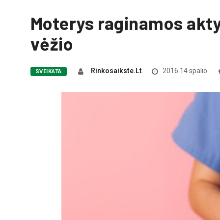
Moterys raginamos aktyv
vėžio
Rinkosaikste.lt
2016 14 spalio
SVEIKATA