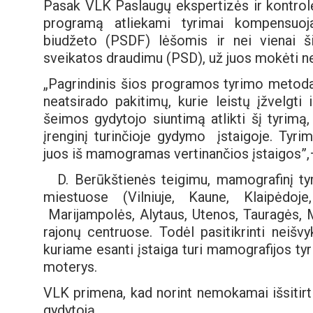
Pasak VLK Paslaugų ekspertizės ir kontrol
programą atliekami tyrimai kompensuo
biudžeto (PSDF) lėšomis ir nei vienai š
sveikatos draudimu (PSD), už juos mokėti ne
„Pagrindinis šios programos tyrimo metodas 
neatsirado pakitimų, kurie leistų įžvelgt
šeimos gydytojo siuntimą atlikti šį tyrimą
įrenginį turinčioje gydymo įstaigoje. Tyr
juos iš mamogramas vertinančios įstaigos”,–
D. Berūkštienės teigimu, mamografinį tyr
miestuose (Vilniuje, Kaune, Klaipėdoj
Marijampolės, Alytaus, Utenos, Tauragės, M
rajonų centruose. Todėl pasitikrinti neišv
kuriame esanti įstaiga turi mamografijos tyri
moterys.
VLK primena, kad norint nemokamai išsitirti
gydytoją.