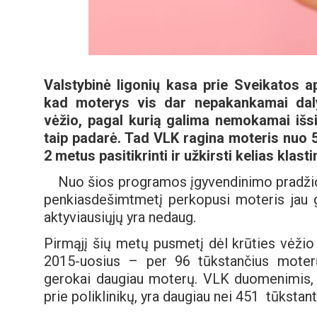
Valstybinė ligonių kasa prie Sveikatos a
kad moterys vis dar nepakankamai daly
vėžio, pagal kurią galima nemokamai išsiti
taip padarė. Tad VLK ragina moteris nuo 
2 metus pasitikrinti ir užkirsti kelias klastin
Nuo šios programos įgyvendinimo pradžios,
penkiasdešimtmetį perkopusi moteris jau gal
aktyviausiųjų yra nedaug.
Pirmąjį šių metų pusmetį dėl krūties vėžio 
2015-uosius – per 96 tūkstančius moterų
gerokai daugiau moterų. VLK duomenimis, 
prie poliklinikų, yra daugiau nei 451 tūkstant