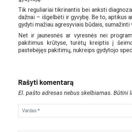
Tik reguliariai tikrinantis bei anksti diagnoz
dažnai – išgelbėti ir gyvybę. Be to, aptikus 
gydyti mažiau agresyviais būdais, sumažinti
Net ir jaunesnės ar vyresnės nei progra
pakitimus krūtyse, turėtų kreiptis į šeimo
pastebėjęs pakitimų, nukreips gydytojo speci
Rašyti komentarą
El. pašto adresas nebus skelbiamas.
Būtini 