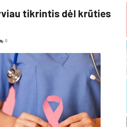
iau tikrintis dėl krūties
0