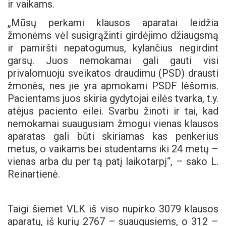
ir vaikams.
„Mūsų perkami klausos aparatai leidžia
žmonėms vėl susigrąžinti girdėjimo džiaugsmą
ir pamiršti nepatogumus, kylančius negirdint
garsų. Juos nemokamai gali gauti visi
privalomuoju sveikatos draudimu (PSD) drausti
žmonės, nes jie yra apmokami PSDF lėšomis.
Pacientams juos skiria gydytojai eilės tvarka, t.y.
atėjus paciento eilei. Svarbu žinoti ir tai, kad
nemokamai suaugusiam žmogui vienas klausos
aparatas gali būti skiriamas kas penkerius
metus, o vaikams bei studentams iki 24 metų –
vienas arba du per tą patį laikotarpį“, – sako L.
Reinartienė.
Taigi šiemet VLK iš viso nupirko 3079 klausos
aparatų, iš kurių 2767 – suaugusiems, o 312 –