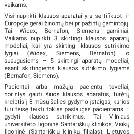
vaikams.
Visi nupirkti klausos aparatai yra sertifikuoti ir
Europoje gerai žinomų bei pripažintų gamintojų.
Tai Widex, Bernafon, Siemens gaminiai.
Vaikams nupirkti 3 skirtingi klausos aparatų
modeliai, kai yra skirtingi klausos sutrikimo
lygiai (Widex, Siemens, Bernafon), o
suaugusiems – 5 skirtingi aparatų modeliai,
esant skirtingiems klausos sutrikimo lygiams
(Bernafon, Siemens).
Pacientai arba mažųjų pacientų tėveliai,
norintys gauti šiuos klausos aparatus, turėtų
kreiptis į 8 mūsų šalies gydymo įstaigas, kurios
turi teisę teikti tokias paslaugas pacientams –
gydyti klausos sutrikimus. Tai Vilniaus
universiteto ligoninė Santariškių klinikos, Vaikų
ligoninė (Santariškių klinikų filialas), Lietuvos