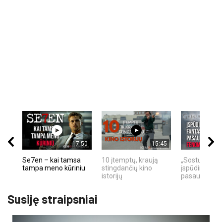
17:50
15:45
Se7en – kai tamsa
10 įtemptų, kraują
„Sostų karai"
tampa meno kūriniu
stingdančių kino
įspūdingas fa
istorijų
pasaulio fe
Susiję straipsniai