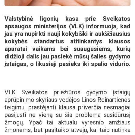
Valstybinė ligonių kasa prie Sveikatos
apsaugos ministerijos (VLK) informuoja, kad
jau yra nupirkti nauji kokybiški ir aukščiausius
kokybės standartus atitinkantys klausos
aparatai vaikams bei suaugusiems, kurių
didžioji dalis jau pasiekė mūsų šalies gydymo
įstaigas, o likusieji pasieks iki spalio vidurio.
VLK Sveikatos priežiūros gydymo įstaigų
aprūpinimo skyriaus vedėjos Linos Reinartienės
teigimu, prastėjanti klausa priverčia nesmagiai
pasijusti ne vieną su šia problema susidūrusį
žmogų. Ypač tai aktualu vyresnio amžiaus
žmonėms, bet pasitaiko atvejų, kai taip nutinka