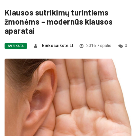
Klausos sutrikimų turintiems
žmonėms – modernūs klausos
aparatai
Rinkosaikste.lt
2016 7 spalio
0
SVEIKATA