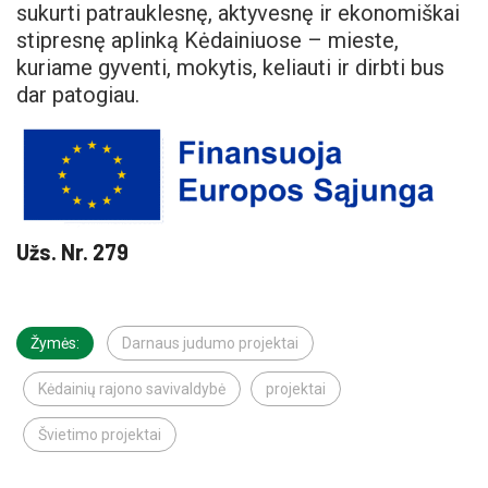
sukurti patrauklesnę, aktyvesnę ir ekonomiškai
stipresnę aplinką Kėdainiuose – mieste,
kuriame gyventi, mokytis, keliauti ir dirbti bus
dar patogiau.
Užs. Nr. 279
Žymės:
Darnaus judumo projektai
Kėdainių rajono savivaldybė
projektai
Švietimo projektai