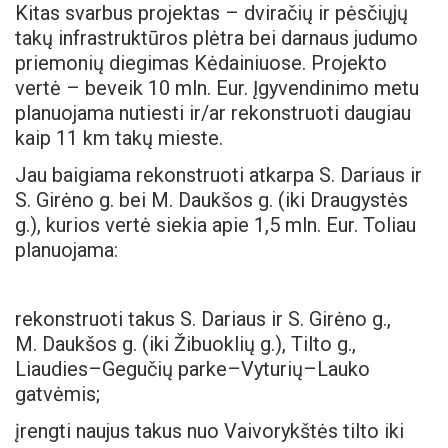
Kitas svarbus projektas – dviračių ir pėsčiųjų
takų infrastruktūros plėtra bei darnaus judumo
priemonių diegimas Kėdainiuose. Projekto
vertė – beveik 10 mln. Eur. Įgyvendinimo metu
planuojama nutiesti ir/ar rekonstruoti daugiau
kaip 11 km takų mieste.
Jau baigiama rekonstruoti atkarpa S. Dariaus ir
S. Girėno g. bei M. Daukšos g. (iki Draugystės
g.), kurios vertė siekia apie 1,5 mln. Eur. Toliau
planuojama:
rekonstruoti takus S. Dariaus ir S. Girėno g.,
M. Daukšos g. (iki Žibuoklių g.), Tilto g.,
Liaudies–Gegučių parke–Vyturių–Lauko
gatvėmis;
įrengti naujus takus nuo Vaivorykštės tilto iki