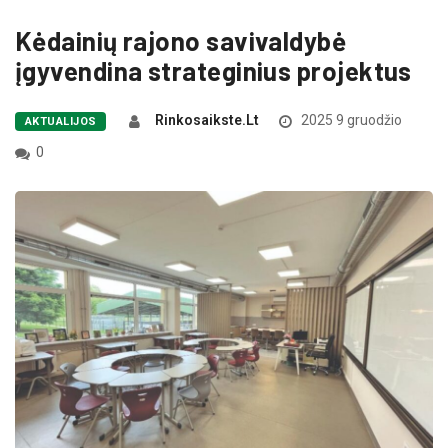
Kėdainių rajono savivaldybė
įgyvendina strateginius projektus
Rinkosaikste.lt
2025 9 gruodžio
AKTUALIJOS
0