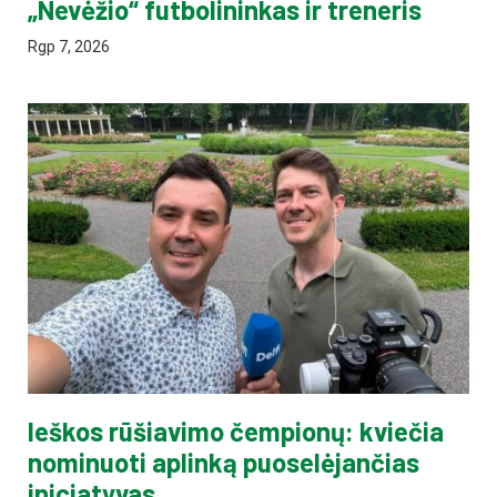
„Nevėžio“ futbolininkas ir treneris
Rgp 7, 2026
Ieškos rūšiavimo čempionų: kviečia
nominuoti aplinką puoselėjančias
iniciatyvas