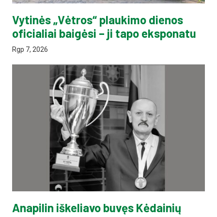
Vytinės „Vėtros“ plaukimo dienos
oficialiai baigėsi – ji tapo eksponatu
Rgp 7, 2026
Anapilin iškeliavo buvęs Kėdainių