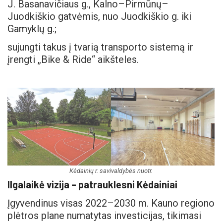
J. Basanavičiaus g., Kalno–Pirmūnų–
Juodkiškio gatvėmis, nuo Juodkiškio g. iki
Gamyklų g.;
sujungti takus į tvarią transporto sistemą ir
įrengti „Bike & Ride“ aikšteles.
Kėdainių r. savivaldybės nuotr.
Ilgalaikė vizija – patrauklesni Kėdainiai
Įgyvendinus visas 2022–2030 m. Kauno regiono
plėtros plane numatytas investicijas, tikimasi