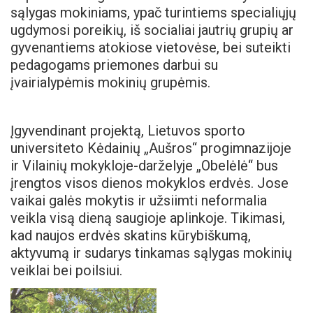
sąlygas mokiniams, ypač turintiems specialiųjų
ugdymosi poreikių, iš socialiai jautrių grupių ar
gyvenantiems atokiose vietovėse, bei suteikti
pedagogams priemones darbui su
įvairialypėmis mokinių grupėmis.
Įgyvendinant projektą, Lietuvos sporto
universiteto Kėdainių „Aušros“ progimnazijoje
ir Vilainių mokykloje-darželyje „Obelėlė“ bus
įrengtos visos dienos mokyklos erdvės. Jose
vaikai galės mokytis ir užsiimti neformalia
veikla visą dieną saugioje aplinkoje. Tikimasi,
kad naujos erdvės skatins kūrybiškumą,
aktyvumą ir sudarys tinkamas sąlygas mokinių
veiklai bei poilsiui.