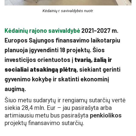
Kėdainių r. savivaldybės nuotr.
Kėdainių rajono savivaldybė
2021–2027 m.
Europos Sąjungos finansavimo laikotarpiu
planuoja įgyvendinti 18 projektų. Šios
investicijos orientuotos į
tvarią, žalią ir
socialiai atsakingą plėtrą
, siekiant gerinti
gyvenimo kokybę ir skatinti ekonominį
augimą.
Šiuo metu sudarytų ir rengiamų sutarčių vertė
siekia 28,4 mln. Eur – jau pasirašyta arba
artimiausiu metu bus pasirašyta
penkiolikos
projektų finansavimo sutarčių.