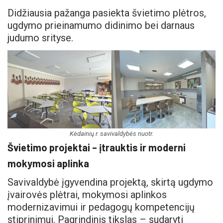
Didžiausia pažanga pasiekta švietimo plėtros,
ugdymo prieinamumo didinimo bei darnaus
judumo srityse.
Kėdainių r. savivaldybės nuotr.
Švietimo projektai – įtrauktis ir moderni
mokymosi aplinka
Savivaldybė įgyvendina projektą, skirtą ugdymo
įvairovės plėtrai, mokymosi aplinkos
modernizavimui ir pedagogų kompetencijų
stiprinimui. Pagrindinis tikslas – sudaryti